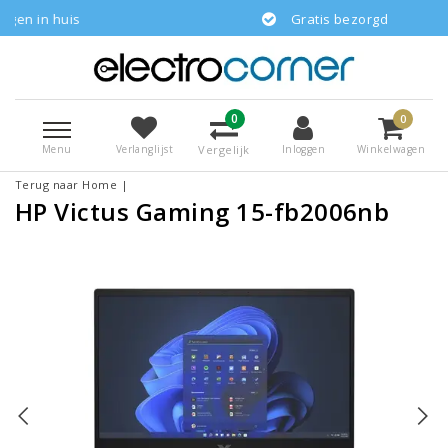
uis
Gratis bezorgd
0
0
Menu
Vergelijk
Verlanglijst
Inloggen
Winkelwagen
Terug naar Home
|
HP Victus Gaming 15-fb2006nb