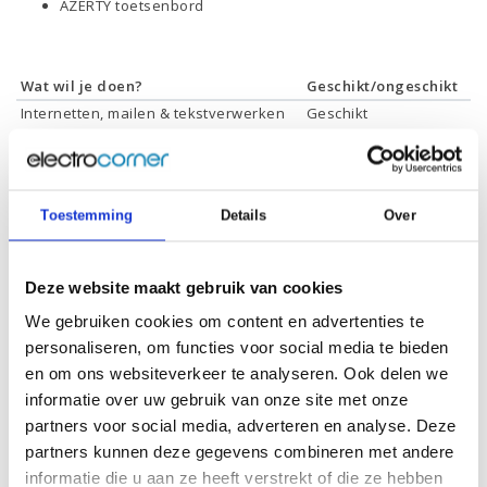
AZERTY toetsenbord
Wat wil je doen?
Geschikt/ongeschikt
Internetten, mailen & tekstverwerken
Geschikt
Films & series kijken
Geschikt
Foto's bewerken
Geschikt
Video's bewerken
Geschikt
Gamen
Geschikt *
Toestemming
Details
Over
* Systeemvereisten zijn sterk afhankelijk van de games die u wilt spelen,
controleer dit eerst en bepaal daarop uw keuze.
Deze website maakt gebruik van cookies
We gebruiken cookies om content en advertenties te
Specificaties
personaliseren, om functies voor social media te bieden
en om ons websiteverkeer te analyseren. Ook delen we
informatie over uw gebruik van onze site met onze
Schermdiagonaal:
15.6 inch (39,6 cm)
partners voor social media, adverteren en analyse. Deze
Scherm resolutie:
1920 x 1080 (Full HD)
partners kunnen deze gegevens combineren met andere
Touchscreen:
-
informatie die u aan ze heeft verstrekt of die ze hebben