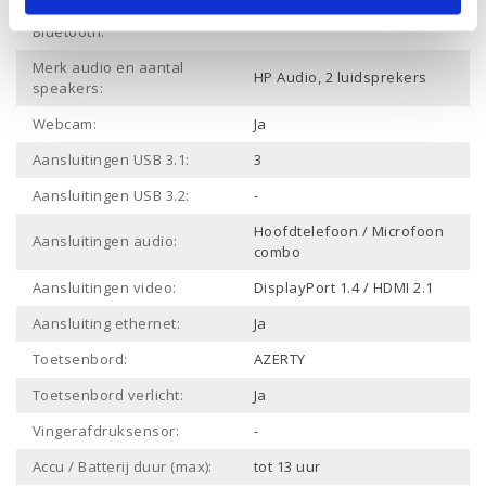
Draadloze verbinding
Ja
Bluetooth:
Merk audio en aantal
HP Audio, 2 luidsprekers
speakers:
Webcam:
Ja
Aansluitingen USB 3.1:
3
Aansluitingen USB 3.2:
-
Hoofdtelefoon / Microfoon
Aansluitingen audio:
combo
Aansluitingen video:
DisplayPort 1.4 / HDMI 2.1
Aansluiting ethernet:
Ja
Toetsenbord:
AZERTY
Toetsenbord verlicht:
Ja
Vingerafdruksensor:
-
Accu / Batterij duur (max):
tot 13 uur