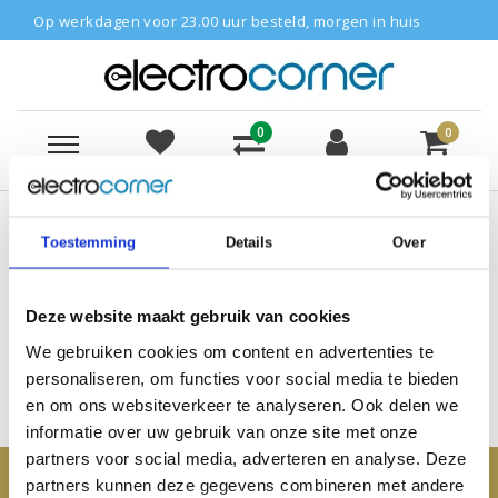
werkdagen voor 23.00 uur besteld, morgen in huis
0
0
Menu
Vergelijk
Verlanglijst
Inloggen
Winkelwagen
Terug naar HP
|
Laptops
HP
HP Pavilion Aero
Toestemming
Details
Over
HP Pavilion Aero Laptops
Deze website maakt gebruik van cookies
We gebruiken cookies om content en advertenties te
Filters
personaliseren, om functies voor social media te bieden
en om ons websiteverkeer te analyseren. Ook delen we
informatie over uw gebruik van onze site met onze
partners voor social media, adverteren en analyse. Deze
partners kunnen deze gegevens combineren met andere
Klantenservice