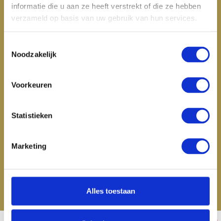
informatie die u aan ze heeft verstrekt of die ze hebben
verzameld op basis van uw gebruik van hun services.
Mijn account
Categorieën
Toestemmingsselectie
Noodzakelijk
Contactgegevens
Voorkeuren
Statistieken
Marketing
Alles toestaan