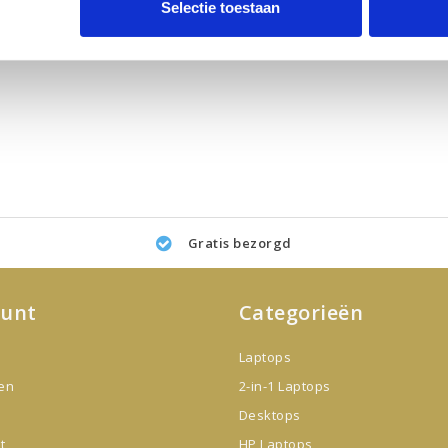
Selectie toestaan
Gratis bezorgd
ount
Categorieën
Laptops
gen
2-in-1 Laptops
Desktops
t
HP Laptops