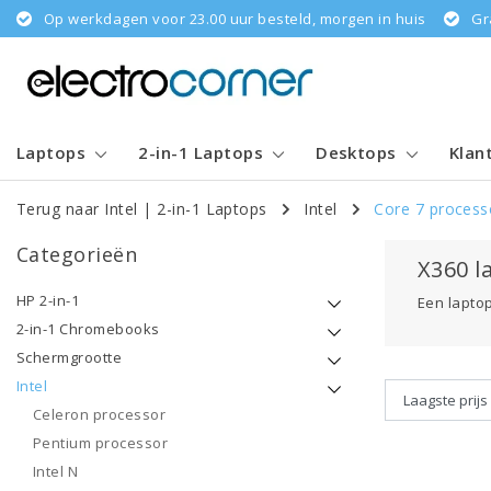
Op werkdagen voor 23.00 uur besteld, morgen in huis
Gr
Laptops
2-in-1 Laptops
Desktops
Klan
Terug naar Intel
|
2-in-1 Laptops
Intel
Core 7 process
Categorieën
X360 l
HP 2-in-1
Een laptop
2-in-1 Chromebooks
Schermgrootte
Intel
Celeron processor
Pentium processor
Intel N