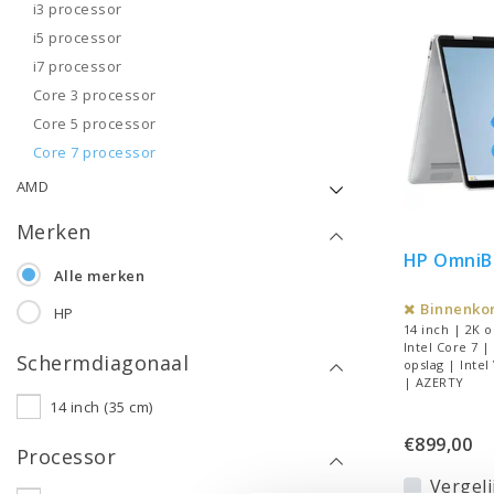
i3 processor
i5 processor
i7 processor
Core 3 processor
Core 5 processor
Core 7 processor
AMD
Merken
HP OmniBo
Alle merken
Binnenkor
HP
14 inch | 2K
Intel Core 7 
Schermdiagonaal
opslag | Inte
| AZERTY
14 inch (35 cm)
€899,00
Processor
Vergeli