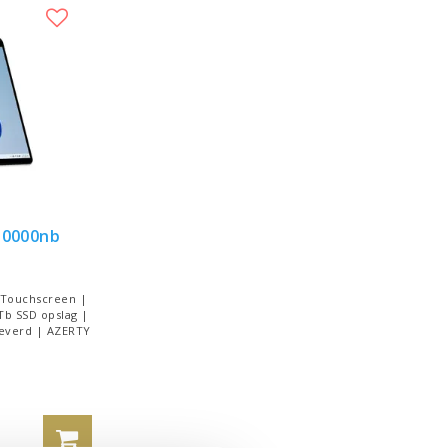
p0000nb
 Touchscreen |
Tb SSD opslag |
leverd | AZERTY