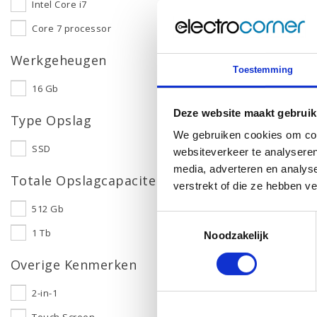
Intel Core i7
Core 7 processor
Werkgeheugen
Toestemming
16 Gb
Deze website maakt gebruik
Type Opslag
We gebruiken cookies om cont
SSD
websiteverkeer te analyseren
media, adverteren en analys
Totale Opslagcapaciteit
verstrekt of die ze hebben v
512 Gb
Toestemmingsselectie
1 Tb
Noodzakelijk
Overige Kenmerken
2-in-1