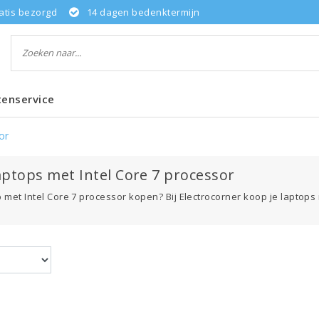
atis bezorgd
14 dagen bedenktermijn
tenservice
or
aptops met Intel Core 7 processor
 met Intel Core 7 processor kopen? Bij Electrocorner koop je laptops m