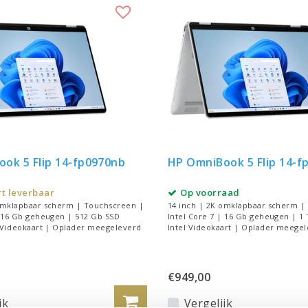
ok 5 Flip 14-fp0970nb
HP OmniBook 5 Flip 14-f
t leverbaar
Op voorraad
 omklapbaar scherm | Touchscreen |
14 inch | 2K omklapbaar scherm |
| 16 Gb geheugen | 512 Gb SSD
Intel Core 7 | 16 Gb geheugen | 1 
l Videokaart | Oplader meegeleverd
Intel Videokaart | Oplader meege
€949,00
jk
Vergelijk