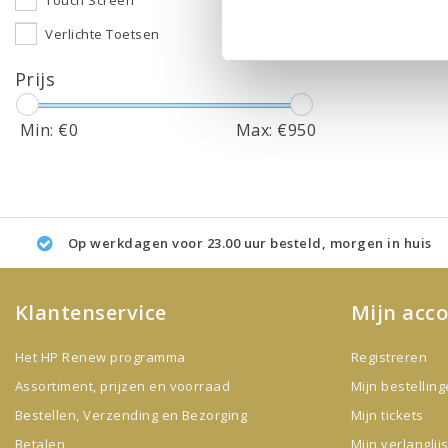
Touch Screen
Verlichte Toetsen
Prijs
Min: €
0
Max: €
950
Op werkdagen voor 23.00 uur besteld, morgen in huis
Klantenservice
Mijn acc
Het HP Renew programma
Registreren
Assortiment, prijzen en voorraad
Mijn bestellin
Bestellen, Verzending en Bezorging
Mijn tickets
Betalen
Mijn verlanglijs