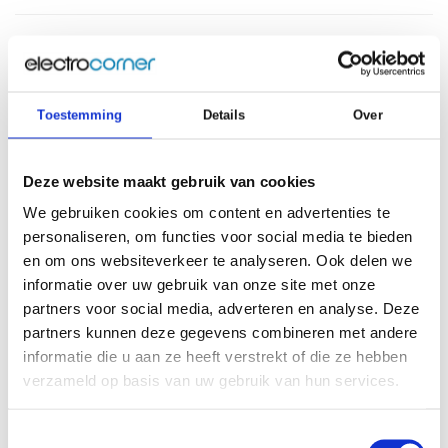
Toestemming
Details
Over
Deze website maakt gebruik van cookies
We gebruiken cookies om content en advertenties te
HP All-in-One NGAI
HP OmniDesk M02-
personaliseren, om functies voor social media te bieden
27-ct2680nd
0640nd
en om ons websiteverkeer te analyseren. Ook delen we
Op voorraad
Op voorraad
informatie over uw gebruik van onze site met onze
27 inch All-in-One PC | AMD
Desktop met AMD Ryzen 7 |
partners voor social media, adverteren en analyse. Deze
Ryzen AI 7 | 16 Gb geheugen
32 Gb geheugen | 1 Tb SSD
partners kunnen deze gegevens combineren met andere
| 512 Gb SSD opslag | Wifi |
opslag | Wifi | AMD Radeon
AMD Radeon Videokaart |
Videokaart
informatie die u aan ze heeft verstrekt of die ze hebben
QWERTY
verzameld op basis van uw gebruik van hun services.
€949,00
€849,00
Toestemmingsselectie
Vergelijk