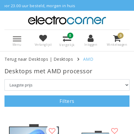
steld, morgen in huis
Gratis bezorgd
0
0
Menu
Vergelijk
Verlanglijst
Inloggen
Winkelwagen
Terug naar Desktops
|
Desktops
AMD
Desktops met AMD processor
Filters