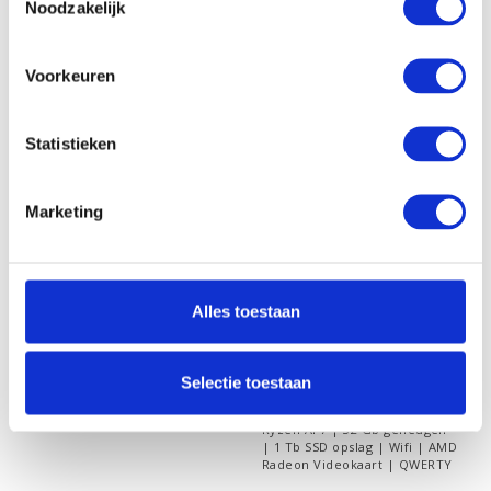
Vergelijk
Noodzakelijk
Voorkeuren
Statistieken
Marketing
Alles toestaan
HP All-in-One Next
Gen AI 27-ct2681nd
Selectie toestaan
Op voorraad
27 inch All-in-One PC | AMD
Ryzen AI 7 | 32 Gb geheugen
| 1 Tb SSD opslag | Wifi | AMD
Radeon Videokaart | QWERTY