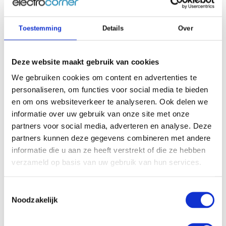
Toestemming
Details
Over
Deze website maakt gebruik van cookies
HP OmniBook 5 Flip
HP OmniBook 5 Flip
We gebruiken cookies om content en advertenties te
14-fp0030nb
14-fp0950nb
personaliseren, om functies voor social media te bieden
Binnenkort leverbaar
Binnenkort leverbaar
en om ons websiteverkeer te analyseren. Ook delen we
14.0 inch | 2K Omklapbaar
14 inch | 2K omklapbaar
informatie over uw gebruik van onze site met onze
scherm | Touchscreen | Intel
scherm | Touchscreen | Intel
Core 5 | 16 Gb geheugen |
Core 5 | 16 Gb geheugen |
partners voor social media, adverteren en analyse. Deze
512 Gb SSD opslag | Intel
512 Gb SSD opslag | Intel
partners kunnen deze gegevens combineren met andere
Graphics Videokaart |
Videokaart | Oplader
Oplader meegeleverd |
meegeleverd | AZERTY
informatie die u aan ze heeft verstrekt of die ze hebben
AZERTY
verzameld op basis van uw gebruik van hun services.
€799,00
€799,00
Toestemmingsselectie
Vergelijk
Vergelijk
Noodzakelijk