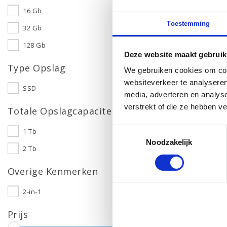
16 Gb
Toestemming
32 Gb
128 Gb
Deze website maakt gebruik
Type Opslag
We gebruiken cookies om cont
websiteverkeer te analyseren
SSD
media, adverteren en analys
verstrekt of die ze hebben v
Totale Opslagcapaciteit
Toestemmingsselectie
1 Tb
Noodzakelijk
2 Tb
Overige Kenmerken
2-in-1
Prijs