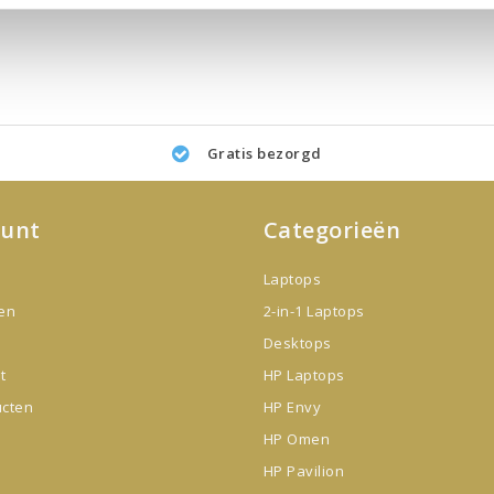
Gratis bezorgd
ount
Categorieën
Laptops
gen
2-in-1 Laptops
Desktops
t
HP Laptops
ucten
HP Envy
HP Omen
HP Pavilion