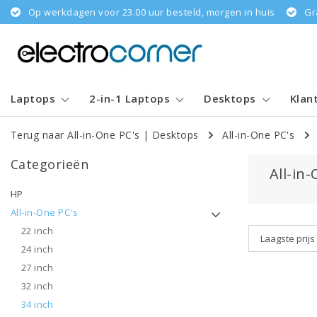
Op werkdagen voor 23.00 uur besteld, morgen in huis
Gr
Laptops
2-in-1 Laptops
Desktops
Klan
Terug naar All-in-One PC's
|
Desktops
All-in-One PC's
Categorieën
All-in
HP
All-in-One PC's
22 inch
24 inch
27 inch
32 inch
34 inch