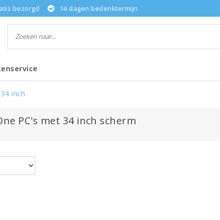
atis bezorgd
14 dagen bedenktermijn
tenservice
34 inch
-One PC's met 34 inch scherm