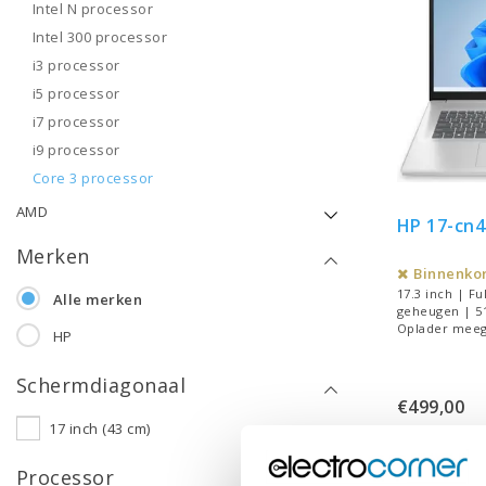
Intel N processor
Intel 300 processor
i3 processor
i5 processor
i7 processor
i9 processor
Core 3 processor
AMD
HP 17-cn
Merken
Binnenkor
17.3 inch | Fu
Alle merken
geheugen | 51
Oplader meeg
HP
Schermdiagonaal
€499,00
17 inch (43 cm)
Vergeli
Processor