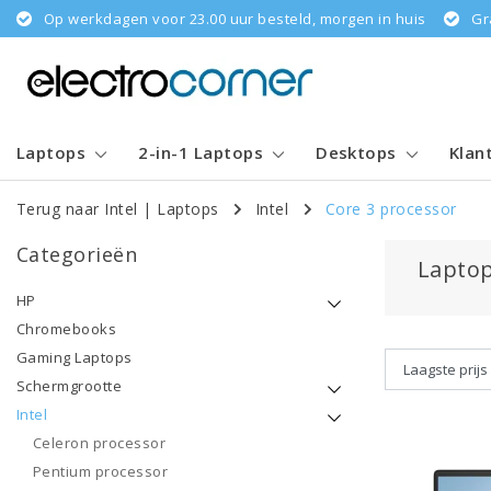
Op werkdagen voor 23.00 uur besteld, morgen in huis
Gr
Laptops
2-in-1 Laptops
Desktops
Klan
Terug naar Intel
|
Laptops
Intel
Core 3 processor
Categorieën
Laptop
HP
Chromebooks
Gaming Laptops
Schermgrootte
Intel
Celeron processor
Pentium processor