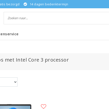
atis bezorgd
14 dagen bedenktermijn
tenservice
s met Intel Core 3 processor