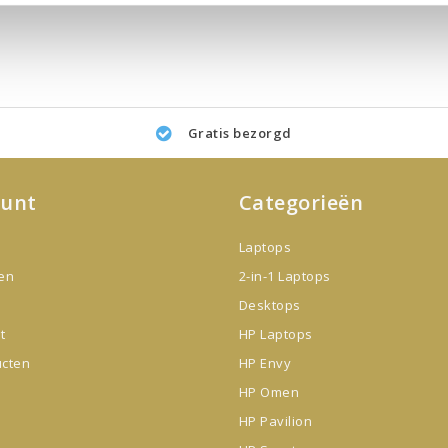
Gratis bezorgd
ount
Categorieën
Laptops
gen
2-in-1 Laptops
Desktops
t
HP Laptops
ucten
HP Envy
HP Omen
HP Pavilion