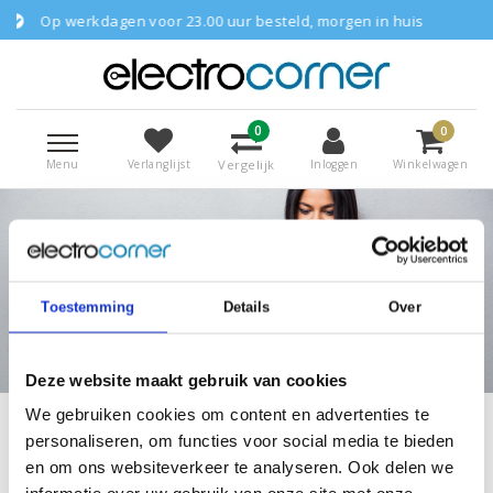
p werkdagen voor 23.00 uur besteld, morgen in huis
0
0
Menu
Vergelijk
Verlanglijst
Inloggen
Winkelwagen
Toestemming
Details
Over
Shop aanbiedingen
Deze website maakt gebruik van cookies
We gebruiken cookies om content en advertenties te
personaliseren, om functies voor social media te bieden
Laptops
2-in-1 Laptops
en om ons websiteverkeer te analyseren. Ook delen we