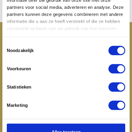
informatie over uw gebruik van onze site met onze
partners voor social media, adverteren en analyse. Deze
Desktops
Alle categorieën
partners kunnen deze gegevens combineren met andere
informatie die u aan ze heeft verstrekt of die ze hebben
verzameld op basis van uw gebruik van hun services.
Klantenservice
Toestemmingsselectie
Mijn account
Noodzakelijk
Categorieën
Voorkeuren
Contactgegevens
Statistieken
Marketing
Alles toestaan