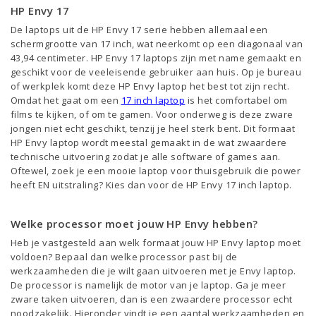
HP Envy 17
De laptops uit de HP Envy 17 serie hebben allemaal een
schermgrootte van 17 inch, wat neerkomt op een diagonaal van
43,94 centimeter. HP Envy 17 laptops zijn met name gemaakt en
geschikt voor de veeleisende gebruiker aan huis. Op je bureau
of werkplek komt deze HP Envy laptop het best tot zijn recht.
Omdat het gaat om een
17 inch laptop
is het comfortabel om
films te kijken, of om te gamen. Voor onderweg is deze zware
jongen niet echt geschikt, tenzij je heel sterk bent. Dit formaat
HP Envy laptop wordt meestal gemaakt in de wat zwaardere
technische uitvoering zodat je alle software of games aan.
Oftewel, zoek je een mooie laptop voor thuisgebruik die power
heeft EN uitstraling? Kies dan voor de HP Envy 17 inch laptop.
Welke processor moet jouw HP Envy hebben?
Heb je vastgesteld aan welk formaat jouw HP Envy laptop moet
voldoen? Bepaal dan welke processor past bij de
werkzaamheden die je wilt gaan uitvoeren met je Envy laptop.
De processor is namelijk de motor van je laptop. Ga je meer
zware taken uitvoeren, dan is een zwaardere processor echt
noodzakelijk. Hieronder vindt je een aantal werkzaamheden en