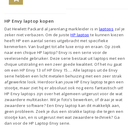
HP Envy laptop kopen
Dat Hewlett Packard al jarenlang markleider is in
laptops
zal je
zeker niet verbazen. Om de juiste
HP laptop
te kunnen kiezen
heeft HP een aantal series uitgebracht met specifieke
kenmerken. Van budget tot alle luxe erop en eraan. Op zoek
naar een chique HP laptop? Envy is een serie voor de
veeleisende gebruiker. Deze serie bestaat uit laptops met een
chique uitstraling en een zeer goede kwaliteit. Of het nu gaat
om een HP Envy 13 of HP Envy 15…. Alle laptops uit de Envy
serie hebben een licht metalen behuizing met een zeer strak
afgewerkte look. Hierdoor kan jouw HP Envy laptop tegen een
stootje, maar ziet hij er absoluut ook nog eens fantastisch uit!
HP Envy laptops zijn over het algemeen uitgerust voor de wat
zwaardere multitasker. Wil je foto’s bewerken, of draai je wat
zwaardere software? Een Envy laptop kan dit makkelijk aan,
geen probleem. Zoek je dus een strakke laptop die tegen een
stootje kan, en is uitgerust met wat zwaardere techniek? Ga
dan voor de HP Laptop Envy serie.