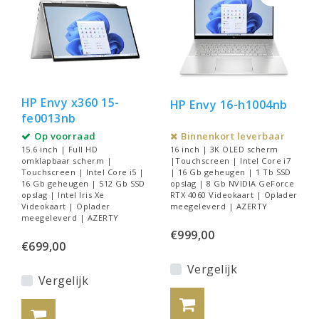
HP Envy x360 15-
HP Envy 16-h1004nb
fe0013nb
Op voorraad
Binnenkort leverbaar
15.6 inch | Full HD
16 inch | 3K OLED scherm
omklapbaar scherm |
|Touchscreen | Intel Core i7
Touchscreen | Intel Core i5 |
| 16 Gb geheugen | 1 Tb SSD
16 Gb geheugen | 512 Gb SSD
opslag | 8 Gb NVIDIA GeForce
opslag | Intel Iris Xe
RTX 4060 Videokaart | Oplader
Videokaart | Oplader
meegeleverd | AZERTY
meegeleverd | AZERTY
€999,00
€699,00
Vergelijk
Vergelijk