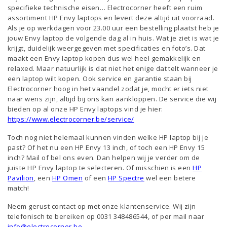
specifieke technische eisen… Electrocorner heeft een ruim
assortiment HP Envy laptops en levert deze altijd uit voorraad.
Als je op werkdagen voor 23.00 uur een bestelling plaatst heb je
jouw Envy laptop de volgende dag al in huis. Wat je ziet is wat je
krijgt, duidelijk weergegeven met specificaties en foto’s. Dat
maakt een Envy laptop kopen dus wel heel gemakkelijk en
relaxed. Maar natuurlijk is dat niet het enige dat telt wanneer je
een laptop wilt kopen. Ook service en garantie staan bij
Electrocorner hoog in het vaandel zodat je, mocht er iets niet
naar wens zijn, altijd bij ons kan aankloppen. De service die wij
bieden op al onze HP Envy laptops vind je hier:
https://www.electrocorner.be/service/
Toch nog niet helemaal kunnen vinden welke HP laptop bij je
past? Of het nu een HP Envy 13 inch, of toch een HP Envy 15
inch? Mail of bel ons even. Dan helpen wij je verder om de
juiste HP Envy laptop te selecteren. Of misschien is een
HP
Pavilion
, een
HP Omen
of een
HP Spectre
wel een betere
match!
Neem gerust contact op met onze klantenservice. Wij zijn
telefonisch te bereiken op 0031 348486544, of per mail naar
info@electrocorner.be