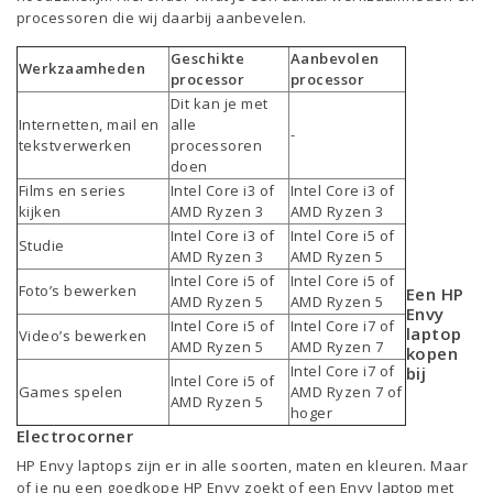
processoren die wij daarbij aanbevelen.
Geschikte
Aanbevolen
Werkzaamheden
processor
processor
Dit kan je met
Internetten, mail en
alle
-
tekstverwerken
processoren
doen
Films en series
Intel Core i3 of
Intel Core i3 of
kijken
AMD Ryzen 3
AMD Ryzen 3
Intel Core i3 of
Intel Core i5 of
Studie
AMD Ryzen 3
AMD Ryzen 5
Intel Core i5 of
Intel Core i5 of
Foto’s bewerken
Een HP
AMD Ryzen 5
AMD Ryzen 5
Envy
Intel Core i5 of
Intel Core i7 of
laptop
Video’s bewerken
AMD Ryzen 5
AMD Ryzen 7
kopen
Intel Core i7 of
bij
Intel Core i5 of
Games spelen
AMD Ryzen 7 of
AMD Ryzen 5
hoger
Electrocorner
HP Envy laptops zijn er in alle soorten, maten en kleuren. Maar
of je nu een goedkope HP Envy zoekt of een Envy laptop met