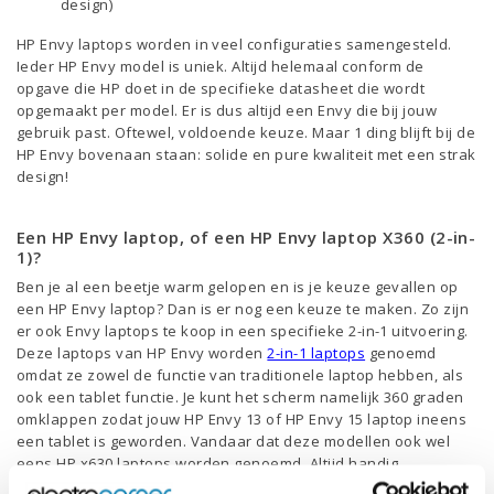
design)
HP Envy laptops worden in veel configuraties samengesteld.
Ieder HP Envy model is uniek. Altijd helemaal conform de
opgave die HP doet in de specifieke datasheet die wordt
opgemaakt per model. Er is dus altijd een Envy die bij jouw
gebruik past. Oftewel, voldoende keuze. Maar 1 ding blijft bij de
HP Envy bovenaan staan: solide en pure kwaliteit met een strak
design!
Een HP Envy laptop, of een HP Envy laptop X360 (2-in-
1)?
Ben je al een beetje warm gelopen en is je keuze gevallen op
een HP Envy laptop? Dan is er nog een keuze te maken. Zo zijn
er ook Envy laptops te koop in een specifieke 2-in-1 uitvoering.
Deze laptops van HP Envy worden
2-in-1 laptops
genoemd
omdat ze zowel de functie van traditionele laptop hebben, als
ook een tablet functie. Je kunt het scherm namelijk 360 graden
omklappen zodat jouw HP Envy 13 of HP Envy 15 laptop ineens
een tablet is geworden. Vandaar dat deze modellen ook wel
eens HP x630 laptops worden genoemd. Altijd handig.