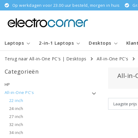
Op werkdagen voor 23.00 uur besteld, morgen in huis
Gr
Laptops
2-in-1 Laptops
Desktops
Klan
Terug naar All-in-One PC's
|
Desktops
All-in-One PC's
Categorieën
All-in
HP
All-in-One PC's
22 inch
24 inch
27 inch
32 inch
34 inch