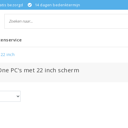
atis bezorgd
14 dagen bedenktermijn
tenservice
22 inch
-One PC's met 22 inch scherm