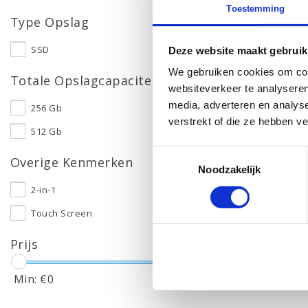
Toestemming
Type Opslag
SSD
Deze website maakt gebruik
We gebruiken cookies om cont
Totale Opslagcapaciteit
websiteverkeer te analyseren
media, adverteren en analys
256 Gb
verstrekt of die ze hebben v
512 Gb
Toestemmingsselectie
Overige Kenmerken
Noodzakelijk
2-in-1
Touch Screen
Prijs
Min: €
0
Max: €
550