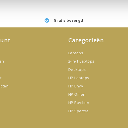
Gratis bezorgd
ount
Categorieën
Laptops
gen
2-in-1 Laptops
Desktops
t
HP Laptops
ucten
HP Envy
HP Omen
HP Pavilion
HP Spectre