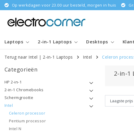
Op werkdagen voor 23.00 uur besteld, morgen in huis
Gr
Laptops
2-in-1 Laptops
Desktops
Klan
Terug naar Intel
|
2-in-1 Laptops
Intel
Celeron proces
Categorieën
2-in-1
HP 2-in-1
2-in-1 Chromebooks
Schermgrootte
Intel
Celeron processor
Pentium processor
Intel N