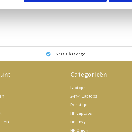
Gratis bezorgd
ount
Categorieën
Laptops
gen
2-in-1 Laptops
Desktops
t
HP Laptops
ucten
HP Envy
HP Omen