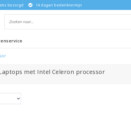
atis bezorgd
14 dagen bedenktermijn
tenservice
sor
 Laptops met Intel Celeron processor