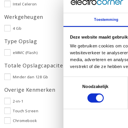
Intel Celeron
Werkgeheugen
Toestemming
4 Gb
Deze website maakt gebruik
Type Opslag
We gebruiken cookies om cont
eMMC (Flash)
websiteverkeer te analyseren
media, adverteren en analys
Totale Opslagcapaciteit
verstrekt of die ze hebben v
Minder dan 128 Gb
Toestemmingsselectie
Noodzakelijk
Overige Kenmerken
2-in-1
Touch Screen
Chromebook