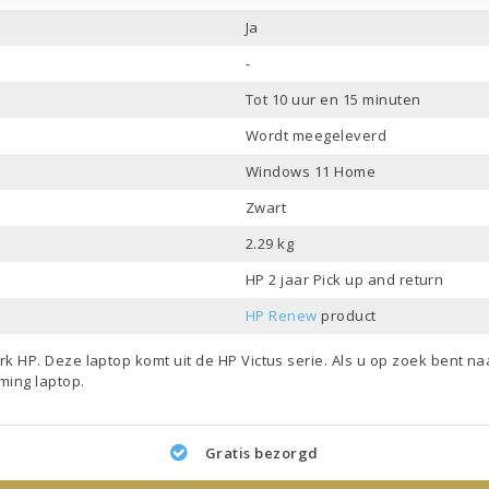
Ja
-
Tot 10 uur en 15 minuten
Wordt meegeleverd
Windows 11 Home
Zwart
2.29 kg
HP 2 jaar Pick up and return
HP Renew
product
erk
HP
. Deze laptop komt uit de
HP Victus
serie. Als u op zoek bent n
ming laptop
.
Gratis bezorgd