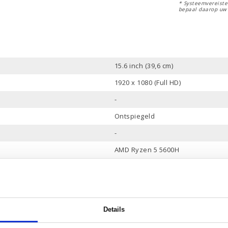
* Systeemvereisten
bepaal daarop uw
15.6 inch (39,6 cm)
1920 x 1080 (Full HD)
-
Ontspiegeld
-
AMD Ryzen 5 5600H
16 Mb
6 Cores, 12 Threads
tot 4.2 GHz
Details
16 Gb