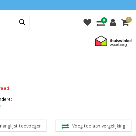
0
0
raad
ndere:
g
rlanglijst toevoegen
Voeg toe aan vergelijking