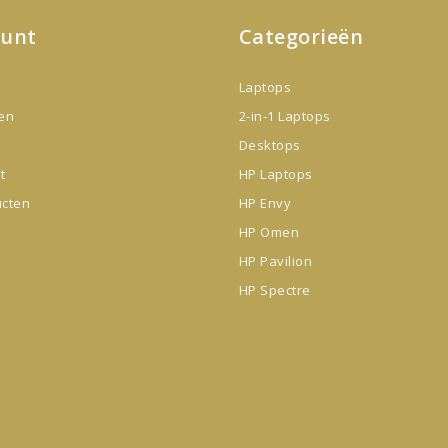
ount
Categorieën
Laptops
gen
2-in-1 Laptops
Desktops
t
HP Laptops
ucten
HP Envy
HP Omen
HP Pavilion
HP Spectre