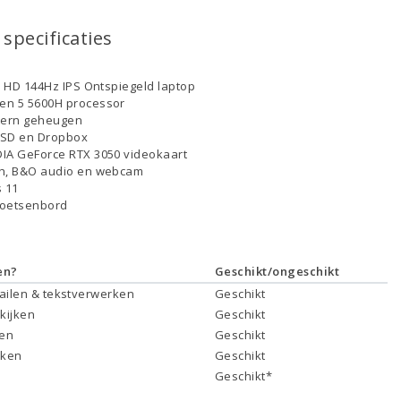
specificaties
ll HD 144Hz IPS Ontspiegeld laptop
en 5 5600H processor
tern geheugen
SSD en Dropbox
IA GeForce RTX 3050 videokaart
th, B&O audio en webcam
 11
toetsenbord
en?
Geschikt/ongeschikt
mailen & tekstverwerken
Geschikt
 kijken
Geschikt
ken
Geschikt
rken
Geschikt
Geschikt*