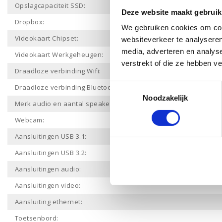
Opslagcapaciteit SSD:
Deze website maakt gebruik
Dropbox:
We gebruiken cookies om cont
Videokaart Chipset:
websiteverkeer te analyseren
media, adverteren en analys
Videokaart Werkgeheugen:
verstrekt of die ze hebben v
Draadloze verbinding Wifi:
Toestemmingsselectie
Draadloze verbinding Bluetooth:
Noodzakelijk
Merk audio en aantal speakers:
Webcam:
Aansluitingen USB 3.1:
Aansluitingen USB 3.2:
Aansluitingen audio:
Aansluitingen video:
Aansluiting ethernet:
Toetsenbord: