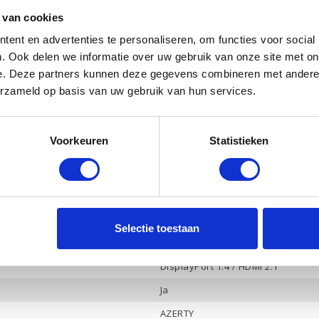
512 Gb PCle NVMe
 van cookies
Ja
ent en advertenties te personaliseren, om functies voor social
NVIDIA GeForce RTX 3050
. Ook delen we informatie over uw gebruik van onze site met on
e. Deze partners kunnen deze gegevens combineren met andere i
4 Gb
erzameld op basis van uw gebruik van hun services.
Ja
Ja
Voorkeuren
Statistieken
Bang & Olufsen, 2 luidsprekers
Ja
3
-
Selectie toestaan
Hoofdtelefoon / Microfoon combo
DisplayPort 1.4 / HDMI 2.1
Ja
AZERTY