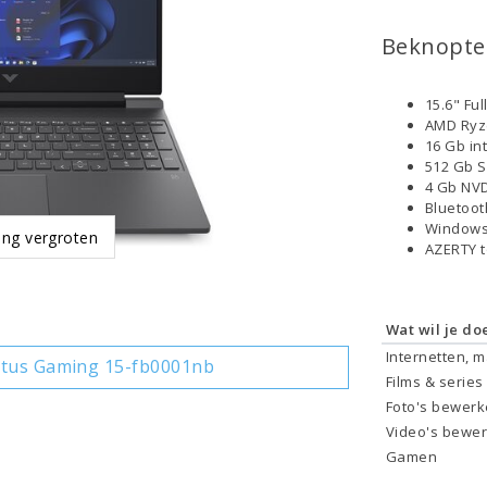
Beknopte 
15.6" Fu
AMD Ryz
16 Gb in
512 Gb 
4 Gb NVD
Bluetoo
Windows
ing vergroten
AZERTY 
Wat wil je do
Internetten, 
ctus Gaming 15-fb0001nb
Films & series
Foto's bewer
Video's bewe
Gamen