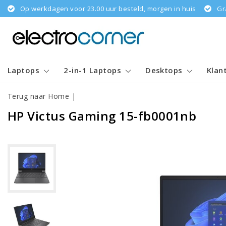
Op werkdagen voor 23.00 uur besteld, morgen in huis
Gr
Laptops
2-in-1 Laptops
Desktops
Klan
Terug naar Home
|
HP Victus Gaming 15-fb0001nb