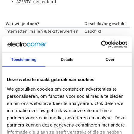
AZERTY toetsenbord
Wat wil je doen?
Geschikt/ongeschikt
Internetten, mailen & tekstverwerken
Geschikt
Films & series kijken
8Geschikt
Foto's bewerken
Geschikt
Video's bewerken
Geschikt
Gamen
Geschikt *
Toestemming
Details
Over
* Systeemvereisten zijn sterk afhankelijk van de games die u wilt spelen,
controleer dit eerst en bepaal daarop uw keuze.
Deze website maakt gebruik van cookies
We gebruiken cookies om content en advertenties te
personaliseren, om functies voor social media te bieden
en om ons websiteverkeer te analyseren. Ook delen we
Specificaties
informatie over uw gebruik van onze site met onze
partners voor social media, adverteren en analyse. Deze
Schermdiagonaal:
16.1 inch (40,9 cm)
partners kunnen deze gegevens combineren met andere
informatie die u aan ze heeft verstrekt of die ze hebben
Scherm resolutie:
2560 x 1440 (QHD)