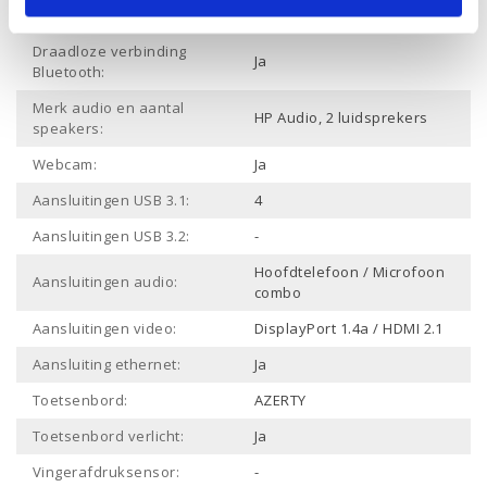
Draadloze verbinding Wifi:
Ja
Draadloze verbinding
Ja
Bluetooth:
Merk audio en aantal
HP Audio, 2 luidsprekers
speakers:
Webcam:
Ja
Aansluitingen USB 3.1:
4
Aansluitingen USB 3.2:
-
Hoofdtelefoon / Microfoon
Aansluitingen audio:
combo
Aansluitingen video:
DisplayPort 1.4a / HDMI 2.1
Aansluiting ethernet:
Ja
Toetsenbord:
AZERTY
Toetsenbord verlicht:
Ja
Vingerafdruksensor:
-