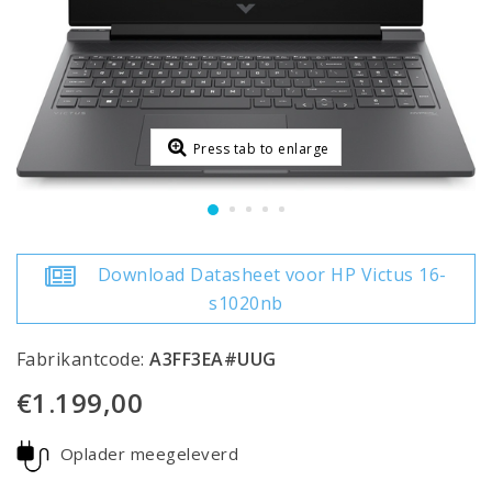
Press tab to enlarge
Download Datasheet voor HP Victus 16-
s1020nb
Fabrikantcode:
A3FF3EA#UUG
€1.199,00
Oplader meegeleverd