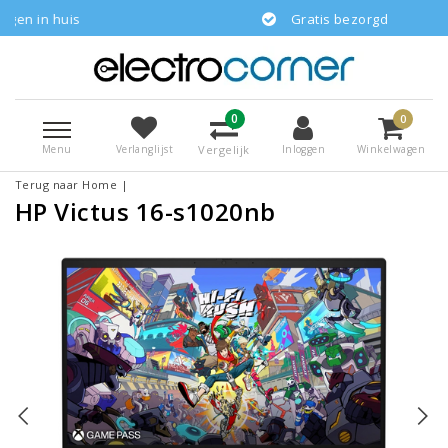
is
Gratis bezorgd
0
0
Menu
Vergelijk
Verlanglijst
Inloggen
Winkelwagen
Terug naar Home
|
HP Victus 16-s1020nb