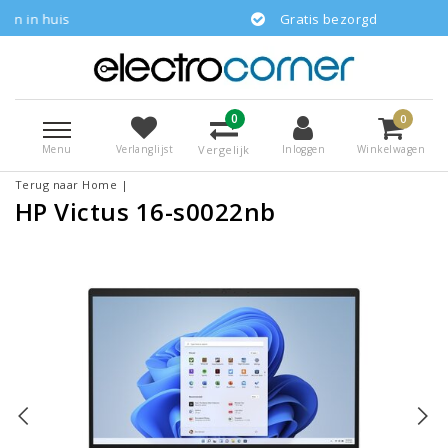
huis
Gratis bezorgd
0
0
Menu
Vergelijk
Verlanglijst
Inloggen
Winkelwagen
Terug naar Home
|
HP Victus 16-s0022nb