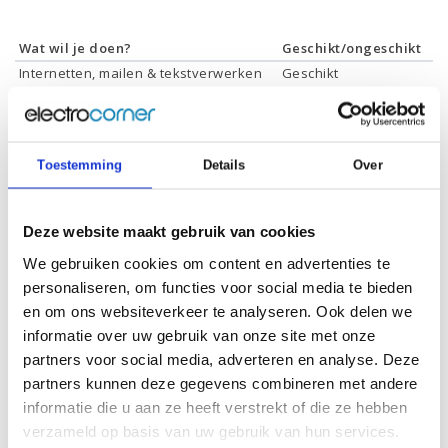
Wat wil je doen?
Geschikt/ongeschikt
Internetten, mailen & tekstverwerken
Geschikt
Films & series kijken
Geschikt
Foto's bewerken
Geschikt
Video's bewerken
Geschikt
Gamen
Geschikt *
Toestemming
Details
Over
* Systeemvereisten zijn sterk afhankelijk van de games die u wilt spelen,
controleer dit eerst en bepaal daarop uw keuze.
Deze website maakt gebruik van cookies
We gebruiken cookies om content en advertenties te
Specificaties
personaliseren, om functies voor social media te bieden
en om ons websiteverkeer te analyseren. Ook delen we
informatie over uw gebruik van onze site met onze
Schermdiagonaal:
16.1 inch (40,9 cm)
partners voor social media, adverteren en analyse. Deze
Scherm resolutie:
1920 x 1080 (Full HD)
partners kunnen deze gegevens combineren met andere
informatie die u aan ze heeft verstrekt of die ze hebben
Touchscreen:
-
verzameld op basis van uw gebruik van hun services.
Scherm reflectie:
Ontspiegeld