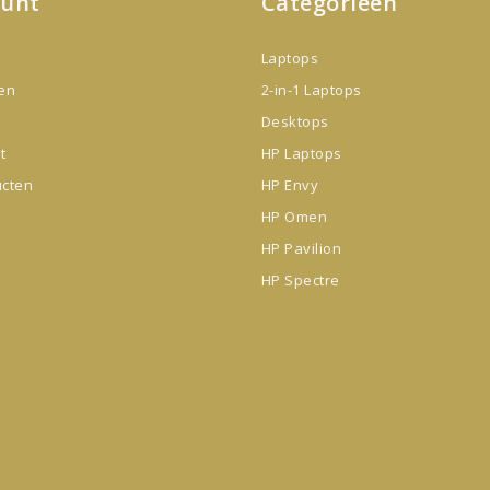
ount
Categorieën
Laptops
gen
2-in-1 Laptops
Desktops
t
HP Laptops
ucten
HP Envy
HP Omen
HP Pavilion
HP Spectre