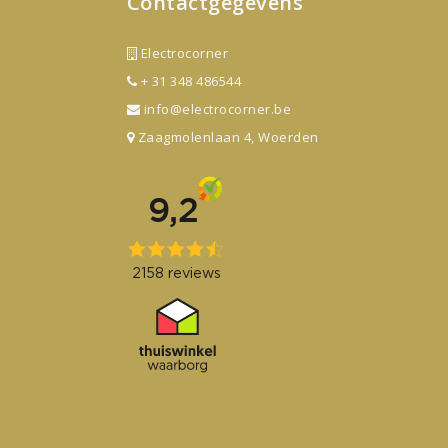
Contactgegevens
Electrocorner
+ 31 348 486544
info@electrocorner.be
Zaagmolenlaan 4, Woerden