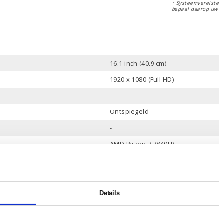
* Systeemvereisten
bepaal daarop uw
16.1 inch (40,9 cm)
1920 x 1080 (Full HD)
-
Ontspiegeld
-
AMD Ryzen 7 7840HS
16 Mb
8 Cores, 16 Threads
tot 5.1 GHz
Details
16 Gb