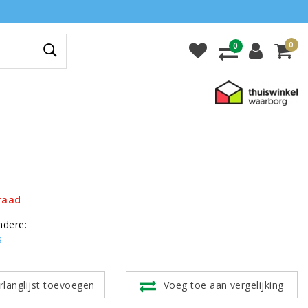
0
0
raad
ndere:
s
rlanglijst toevoegen
Voeg toe aan vergelijking