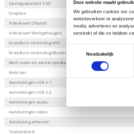
Deze website maakt gebruik
Opslagcapaciteit SSD:
We gebruiken cookies om cont
Dropbox:
websiteverkeer te analyseren
Videokaart Chipset:
media, adverteren en analys
Videokaart Werkgeheugen:
verstrekt of die ze hebben v
Draadloze verbinding Wifi:
Toestemmingsselectie
Draadloze verbinding Bluetooth:
Noodzakelijk
Merk audio en aantal speakers:
Webcam:
Aansluitingen USB 3.1:
Aansluitingen USB 3.2:
Aansluitingen audio:
Aansluitingen video:
Aansluiting ethernet:
Toetsenbord: