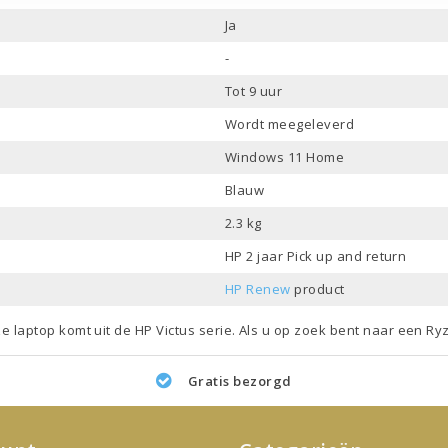
Ja
-
Tot 9 uur
Wordt meegeleverd
Windows 11 Home
Blauw
2.3 kg
HP 2 jaar Pick up and return
HP Renew
product
ze laptop komt uit de
HP Victus
serie. Als u op zoek bent naar een
Ryz
Gratis bezorgd