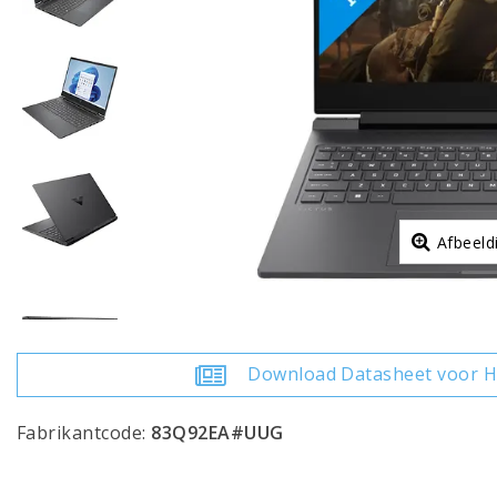
Afbeeld
Download Datasheet voor H
Fabrikantcode:
83Q92EA#UUG