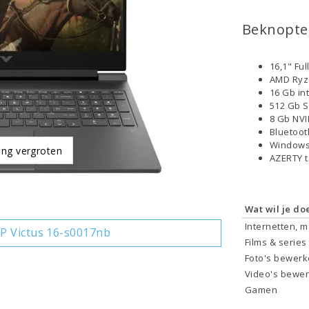
Beknopte 
16,1" Fu
AMD Ryz
16 Gb in
512 Gb 
8 Gb NVI
Bluetoo
Windows
ing vergroten
AZERTY 
Wat wil je do
Internetten, 
P Victus 16-s0017nb
Films & series
Foto's bewer
Video's bewe
Gamen