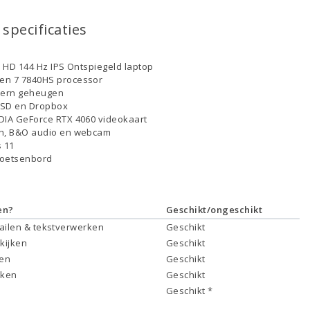
specificaties
ll HD 144 Hz IPS Ontspiegeld laptop
en 7 7840HS processor
tern geheugen
SSD en Dropbox
DIA GeForce RTX 4060 videokaart
th, B&O audio en webcam
 11
toetsenbord
en?
Geschikt/ongeschikt
mailen & tekstverwerken
Geschikt
 kijken
Geschikt
ken
Geschikt
rken
Geschikt
Geschikt *