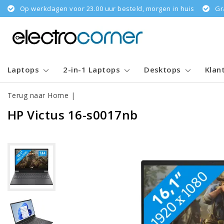
Op werkdagen voor 23.00 uur besteld, morgen in huis
Gr
Laptops
2-in-1 Laptops
Desktops
Klan
Terug naar Home
|
HP Victus 16-s0017nb