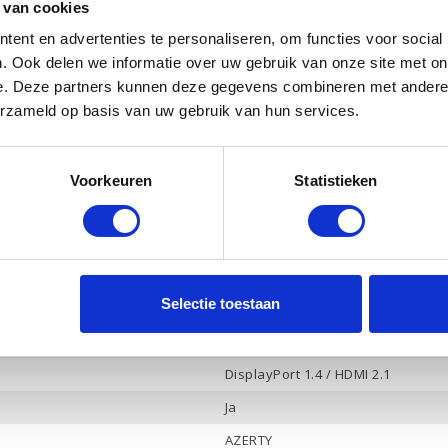
 van cookies
512 Gb PCle NVMe
ent en advertenties te personaliseren, om functies voor social
Ja
. Ook delen we informatie over uw gebruik van onze site met on
NVIDIA GeForce RTX 4060
e. Deze partners kunnen deze gegevens combineren met andere i
8 Gb
erzameld op basis van uw gebruik van hun services.
Ja
Ja
Voorkeuren
Statistieken
Bang & Olufsen, 2 luidsprekers
Ja
4
Selectie toestaan
-
Hoofdtelefoon / Microfoon combo
DisplayPort 1.4 / HDMI 2.1
Ja
AZERTY