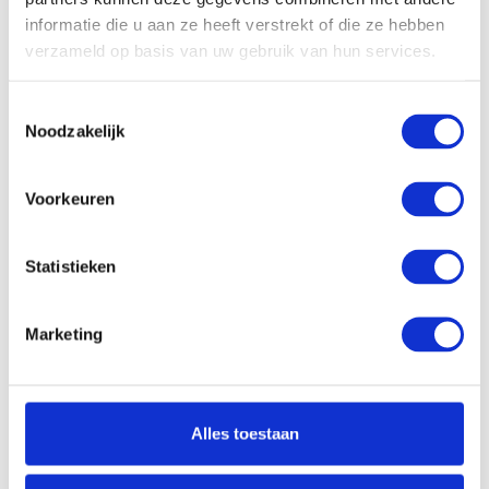
Scherm resolutie:
1920 x 1080 (Full HD)
informatie die u aan ze heeft verstrekt of die ze hebben
Touchscreen:
Ja
verzameld op basis van uw gebruik van hun services.
Scherm reflectie:
Niet ontspiegeld
Ja (eenvoudig 360° draaien
Toestemmingsselectie
Scherm omklapbaar:
naar tablet)
Noodzakelijk
Processor:
Intel Core 5 120U
Voorkeuren
Processor
12 Mb
cachegeheugen:
Processor kernen:
10 Cores, 12 Threads
Statistieken
Processor kloksnelheid:
tot 5.0 GHz
Werkgeheugen:
16 Gb
Marketing
Opslagcapaciteit SSD:
1 Tb PCle NVMe
Dropbox:
Ja
Alles toestaan
Videokaart Chipset:
Intel Graphics
Videokaart
-