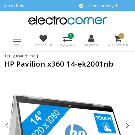
uis
Gratis bezorgd
0
0
Menu
Vergelijk
Verlanglijst
Inloggen
Winkelwagen
Terug naar Home
|
HP Pavilion x360 14-ek2001nb