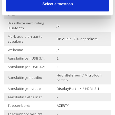
Werkgeheugen:
Selectie toestaan
Draadloze verbinding
Ja
Wifi:
Draadloze verbinding
Ja
Bluetooth:
Merk audio en aantal
HP Audio, 2 luidsprekers
speakers:
Webcam:
Ja
Aansluitingen USB 3.1:
2
Aansluitingen USB 3.2:
1
Hoofdtelefoon / Microfoon
Aansluitingen audio:
combo
Aansluitingen video:
DisplayPort 1.4 / HDMI 2.1
Aansluiting ethernet:
-
Toetsenbord:
AZERTY
Toetsenbord verlicht:
-