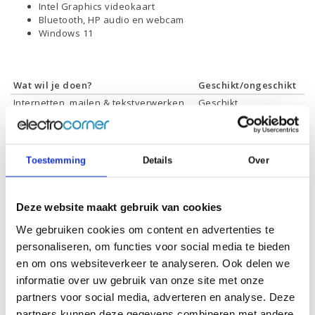
Intel Graphics videokaart
Bluetooth, HP audio en webcam
Windows 11
Wat wil je doen?
Geschikt/ongeschikt
Internetten, mailen & tekstverwerken
Geschikt
Films & series kijken
Geschikt
Foto's bewerken
Geschikt
Video's bewerken
Geschikt
Toestemming
Details
Over
Gamen
Geschikt *
* Systeemvereisten zijn sterk afhankelijk van de games die u wilt spelen,
controleer dit eerst en bepaal daarop uw keuze.
Deze website maakt gebruik van cookies
We gebruiken cookies om content en advertenties te
personaliseren, om functies voor social media te bieden
Specificaties
en om ons websiteverkeer te analyseren. Ook delen we
informatie over uw gebruik van onze site met onze
Schermdiagonaal:
14.0 inch (35,6 cm)
partners voor social media, adverteren en analyse. Deze
partners kunnen deze gegevens combineren met andere