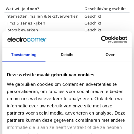
Wat wil je doen?
Geschikt/ongeschikt
Internetten, mailen & tekstverwerken
Geschikt
Films & series kijken
Geschikt
Foto's bewerken
Geschikt
Video's bewerken
Geschikt
Gamen
Geschikt *
* Systeemvereisten zijn sterk afhankelijk van de games die u wilt spelen,
Toestemming
Details
Over
controleer dit eerst en bepaal daarop uw keuze.
Deze website maakt gebruik van cookies
Specificaties
We gebruiken cookies om content en advertenties te
personaliseren, om functies voor social media te bieden
Processor:
Intel Core i7-13700
en om ons websiteverkeer te analyseren. Ook delen we
informatie over uw gebruik van onze site met onze
Processor
30 Mb
cachegeheugen:
partners voor social media, adverteren en analyse. Deze
partners kunnen deze gegevens combineren met andere
Processor kernen:
16 Cores, 24 Threads
informatie die u aan ze heeft verstrekt of die ze hebben
Processor