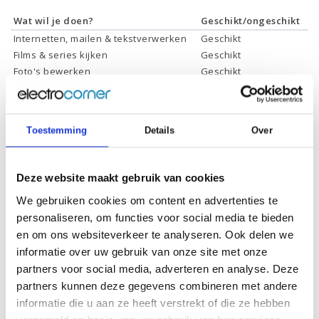
Wat wil je doen?
Geschikt/ongeschikt
Internetten, mailen & tekstverwerken
Geschikt
Films & series kijken
Geschikt
Foto's bewerken
Geschikt
Video's bewerken
Geschikt
Gamen
Geschikt *
* Systeemvereisten zijn sterk afhankelijk van de games die u wilt spelen,
Toestemming
Details
Over
controleer dit eerst en bepaal daarop uw keuze.
Deze website maakt gebruik van cookies
Specificaties
We gebruiken cookies om content en advertenties te
personaliseren, om functies voor social media te bieden
Processor:
AMD Ryzen 7 5700G
en om ons websiteverkeer te analyseren. Ook delen we
informatie over uw gebruik van onze site met onze
Processor
16 Mb
cachegeheugen:
partners voor social media, adverteren en analyse. Deze
partners kunnen deze gegevens combineren met andere
Processor kernen:
8 Cores, 16 Threads
informatie die u aan ze heeft verstrekt of die ze hebben
Processor