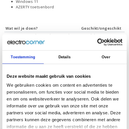
Windows 11
AZERTY toetsenbord
Wat wil je doen?
Geschikt/ongeschikt
Internetten, mailen & tekstverwerken
Geschikt
Films & series kijken
Geschikt
Foto's bewerken
Geschikt
Video's bewerken
Geschikt
Toestemming
Details
Over
Gamen
Geschikt *
* Systeemvereisten zijn sterk afhankelijk van de games die u wilt spelen,
controleer dit eerst en bepaal daarop uw keuze.
Deze website maakt gebruik van cookies
We gebruiken cookies om content en advertenties te
personaliseren, om functies voor social media te bieden
Specificaties
en om ons websiteverkeer te analyseren. Ook delen we
informatie over uw gebruik van onze site met onze
partners voor social media, adverteren en analyse. Deze
Schermdiagonaal:
16 inch (40,6 cm)
partners kunnen deze gegevens combineren met andere
Scherm resolutie:
2560 x 1600 (WQXGA)
informatie die u aan ze heeft verstrekt of die ze hebben