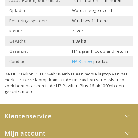
Accu / Batterij duur (max):
Tot 11 uur en 45 minuten
Oplader:
Wordt meegeleverd
Besturingssysteem:
Windows 11 Home
Kleur :
Zilver
Gewicht:
1.89 kg
Garantie:
HP 2 jaar Pick up and return
Conditie:
HP Renew
product
De HP Pavilion Plus 16-ab1009nb is een mooie laptop van het
merk
HP
. Deze laptop komt uit de
HP Pavilion
serie. Als u op
zoek bent naar een is de HP Pavilion Plus 16-ab1009nb een
geschikt model.
Klantenservice
Mijn account