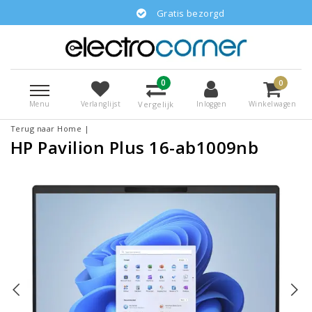
Gratis bezorgd
0
0
Menu
Vergelijk
Verlanglijst
Inloggen
Winkelwagen
Terug naar Home
|
HP Pavilion Plus 16-ab1009nb