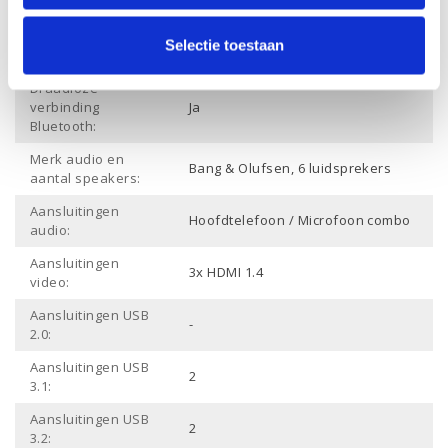
ethernet:
Draadloze
Ja
Selectie toestaan
verbinding Wifi:
Draadloze
verbinding
Ja
Bluetooth:
Merk audio en
Bang & Olufsen, 6 luidsprekers
aantal speakers:
Aansluitingen
Hoofdtelefoon / Microfoon combo
audio:
Aansluitingen
3x HDMI 1.4
video:
Aansluitingen USB
-
2.0:
Aansluitingen USB
2
3.1:
Aansluitingen USB
2
3.2: