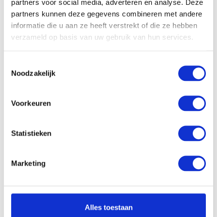
partners voor social media, adverteren en analyse. Deze
Kantelbaar:
Ja
partners kunnen deze gegevens combineren met andere
informatie die u aan ze heeft verstrekt of die ze hebben
Processor:
Intel Core i7-12700T
verzameld op basis van uw gebruik van hun services.
Processor
25 Mb
cachegeheugen:
Toestemmingsselectie
Processor kernen:
12 Cores, 20 Threads
Noodzakelijk
Processor
tot 4.7 GHz
kloksnelheid:
Voorkeuren
Werkgeheugen:
16 Gb
Opslagcapaciteit
1 Tb PCle NVMe
Statistieken
SSD:
Dropbox:
Ja
Marketing
Videokaart Chipset:
Intel UHD Graphics 770
Videokaart
-
Werkgeheugen:
Alles toestaan
Aansluiting
Ja