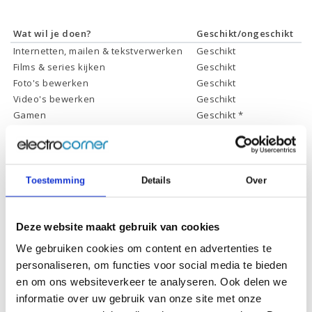
Wat wil je doen?
Geschikt/ongeschikt
Internetten, mailen & tekstverwerken
Geschikt
Films & series kijken
Geschikt
Foto's bewerken
Geschikt
Video's bewerken
Geschikt
Gamen
Geschikt *
* Systeemvereisten zijn sterk afhankelijk van de games die u wilt spelen,
controleer dit eerst en bepaal daarop uw keuze.
Toestemming
Details
Over
Specificaties
Deze website maakt gebruik van cookies
Schermdiagonaal:
31,5 inch (80 cm)
We gebruiken cookies om content en advertenties te
Scherm resolutie:
2560 x 1440 (QHD)
personaliseren, om functies voor social media te bieden
en om ons websiteverkeer te analyseren. Ook delen we
Touchscreen:
-
informatie over uw gebruik van onze site met onze
Scherm reflectie:
Niet ontspiegeld