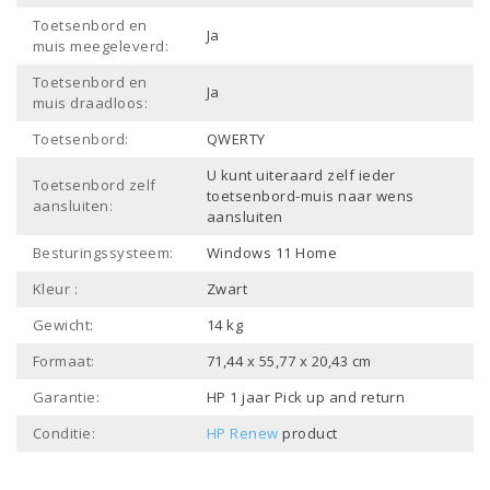
Toetsenbord en
Ja
muis meegeleverd:
Toetsenbord en
Ja
muis draadloos:
Toetsenbord:
QWERTY
U kunt uiteraard zelf ieder
Toetsenbord zelf
toetsenbord-muis naar wens
aansluiten:
aansluiten
Besturingssysteem:
Windows 11 Home
Kleur :
Zwart
Gewicht:
14 kg
Formaat:
71,44 x 55,77 x 20,43 cm
Garantie:
HP 1 jaar Pick up and return
Conditie:
HP Renew
product