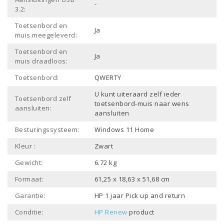
-
3.2:
Toetsenbord en
Ja
muis meegeleverd:
Toetsenbord en
Ja
muis draadloos:
Toetsenbord:
QWERTY
U kunt uiteraard zelf ieder
Toetsenbord zelf
toetsenbord-muis naar wens
aansluiten:
aansluiten
Besturingssysteem:
Windows 11 Home
Kleur :
Zwart
Gewicht:
6.72 kg
Formaat:
61,25 x 18,63 x 51,68 cm
Garantie:
HP 1 jaar Pick up and return
Conditie:
HP Renew
product