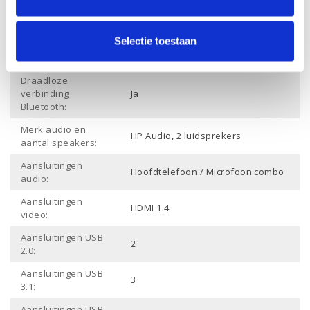
Aansluiting
Ja
ethernet:
Selectie toestaan
Draadloze
Ja
verbinding Wifi:
Draadloze
verbinding
Ja
Bluetooth:
Merk audio en
HP Audio, 2 luidsprekers
aantal speakers:
Aansluitingen
Hoofdtelefoon / Microfoon combo
audio:
Aansluitingen
HDMI 1.4
video:
Aansluitingen USB
2
2.0:
Aansluitingen USB
3
3.1:
Aansluitingen USB