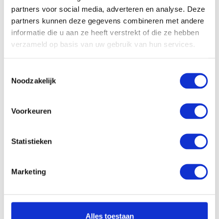
partners voor social media, adverteren en analyse. Deze
Scherm reflectie:
Ontspiegeld
partners kunnen deze gegevens combineren met andere
Kantelbaar:
-
informatie die u aan ze heeft verstrekt of die ze hebben
Processor:
Intel Core i5-1335U
verzameld op basis van uw gebruik van hun services.
Processor
12 Mb
cachegeheugen:
Toestemmingsselectie
Noodzakelijk
Processor kernen:
10 Cores, 12 Threads
Processor
tot 4.6 GHz
kloksnelheid:
Voorkeuren
Werkgeheugen:
16 Gb
Statistieken
Opslagcapaciteit
512 Gb PCle NVMe
SSD:
Dropbox:
Ja
Marketing
Videokaart Chipset:
Intel Iris Xe
Videokaart
-
Werkgeheugen:
Alles toestaan