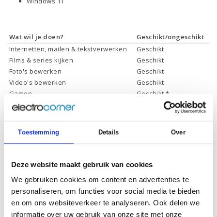
Windows 11
Wat wil je doen?
Geschikt/ongeschikt
Internetten, mailen & tekstverwerken
Geschikt
Films & series kijken
Geschikt
Foto's bewerken
Geschikt
Video's bewerken
Geschikt
Gamen
Geschikt *
* Systeemvereisten zijn sterk afhankelijk van de games die u wilt spelen,
controleer dit eerst en bepaal daarop uw keuze.
Toestemming
Details
Over
Specificaties
Deze website maakt gebruik van cookies
Schermdiagonaal:
27 inch (68,8 cm)
We gebruiken cookies om content en advertenties te
personaliseren, om functies voor social media te bieden
Scherm resolutie:
1920 x 1080 (Full HD)
en om ons websiteverkeer te analyseren. Ook delen we
Touchscreen:
-
informatie over uw gebruik van onze site met onze