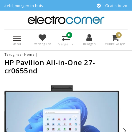
in huis
Gratis bezorgd
0
0
Menu
Vergelijk
Verlanglijst
Inloggen
Winkelwagen
Terug naar Home
|
HP Pavilion All-in-One 27-
cr0655nd