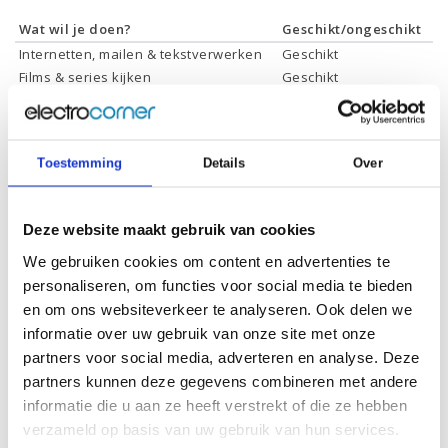
Wat wil je doen?
Geschikt/ongeschikt
Internetten, mailen & tekstverwerken
Geschikt
Films & series kijken
Geschikt
Foto's bewerken
Geschikt
Video's bewerken
Geschikt
Gamen
Geschikt *
Toestemming
Details
Over
* Systeemvereisten zijn sterk afhankelijk van de games die u wilt spelen,
controleer dit eerst en bepaal daarop uw keuze.
Deze website maakt gebruik van cookies
We gebruiken cookies om content en advertenties te
Specificaties
personaliseren, om functies voor social media te bieden
en om ons websiteverkeer te analyseren. Ook delen we
Schermdiagonaal:
15.6 inch (39,6 cm)
informatie over uw gebruik van onze site met onze
Scherm resolutie:
1920 x 1080 (Full HD)
partners voor social media, adverteren en analyse. Deze
partners kunnen deze gegevens combineren met andere
Touchscreen:
-
informatie die u aan ze heeft verstrekt of die ze hebben
Scherm reflectie:
Ontspiegeld
verzameld op basis van uw gebruik van hun services.