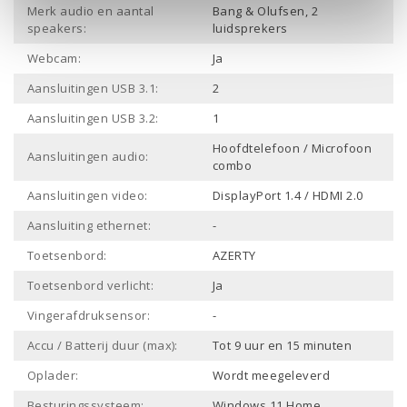
Merk audio en aantal
Bang & Olufsen, 2
speakers:
luidsprekers
Webcam:
Ja
Aansluitingen USB 3.1:
2
Aansluitingen USB 3.2:
1
Hoofdtelefoon / Microfoon
Aansluitingen audio:
combo
Aansluitingen video:
DisplayPort 1.4 / HDMI 2.0
Aansluiting ethernet:
-
Toetsenbord:
AZERTY
Toetsenbord verlicht:
Ja
Vingerafdruksensor:
-
Accu / Batterij duur (max):
Tot 9 uur en 15 minuten
Oplader:
Wordt meegeleverd
Besturingssysteem:
Windows 11 Home