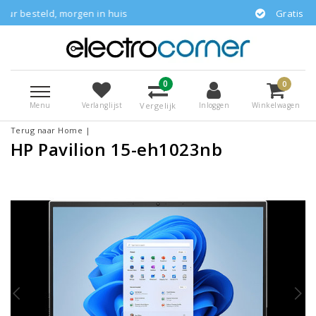
en in huis
Gratis bezorgd
0
0
Menu
Vergelijk
Verlanglijst
Inloggen
Winkelwagen
Terug naar Home
|
HP Pavilion 15-eh1023nb