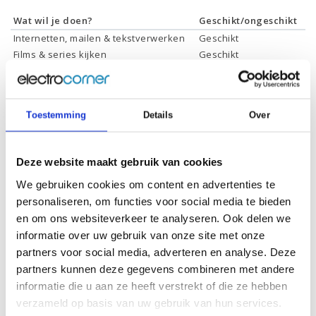
Wat wil je doen?
Geschikt/ongeschikt
Internetten, mailen & tekstverwerken
Geschikt
Films & series kijken
Geschikt
Foto's bewerken
Geschikt
Video's bewerken
Geschikt
Gamen
Geschikt *
Toestemming
Details
Over
* Systeemvereisten zijn sterk afhankelijk van de games die u wilt spelen,
controleer dit eerst en bepaal daarop uw keuze.
Deze website maakt gebruik van cookies
We gebruiken cookies om content en advertenties te
Specificaties
personaliseren, om functies voor social media te bieden
en om ons websiteverkeer te analyseren. Ook delen we
Schermdiagonaal:
15.6 inch (39,6 cm)
informatie over uw gebruik van onze site met onze
Scherm resolutie:
1920 x 1080 (Full HD)
partners voor social media, adverteren en analyse. Deze
partners kunnen deze gegevens combineren met andere
Touchscreen:
-
informatie die u aan ze heeft verstrekt of die ze hebben
Scherm reflectie:
Ontspiegeld
verzameld op basis van uw gebruik van hun services.