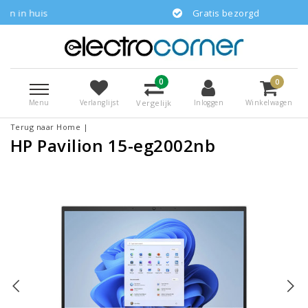
is
Gratis bezorgd
0
0
Menu
Vergelijk
Verlanglijst
Inloggen
Winkelwagen
Terug naar Home
|
HP Pavilion 15-eg2002nb