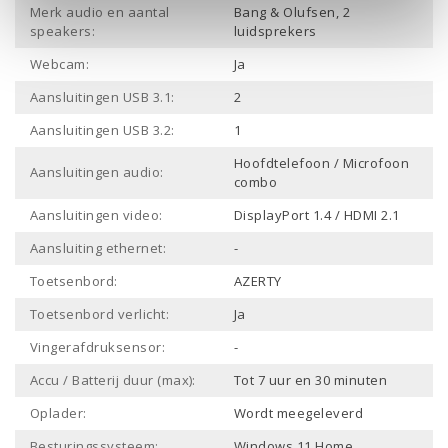
Merk audio en aantal
Bang & Olufsen, 2
speakers:
luidsprekers
Webcam:
Ja
Aansluitingen USB 3.1:
2
Aansluitingen USB 3.2:
1
Hoofdtelefoon / Microfoon
Aansluitingen audio:
combo
Aansluitingen video:
DisplayPort 1.4 / HDMI 2.1
Aansluiting ethernet:
-
Toetsenbord:
AZERTY
Toetsenbord verlicht:
Ja
Vingerafdruksensor:
-
Accu / Batterij duur (max):
Tot 7 uur en 30 minuten
Oplader:
Wordt meegeleverd
Besturingssysteem:
Windows 11 Home