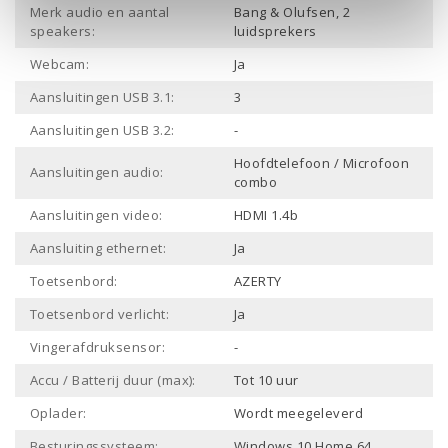
Merk audio en aantal
Bang & Olufsen, 2
speakers:
luidsprekers
Webcam:
Ja
Aansluitingen USB 3.1:
3
Aansluitingen USB 3.2:
-
Hoofdtelefoon / Microfoon
Aansluitingen audio:
combo
Aansluitingen video:
HDMI 1.4b
Aansluiting ethernet:
Ja
Toetsenbord:
AZERTY
Toetsenbord verlicht:
Ja
Vingerafdruksensor:
-
Accu / Batterij duur (max):
Tot 10 uur
Oplader:
Wordt meegeleverd
Besturingssysteem:
Windows 10 Home 64