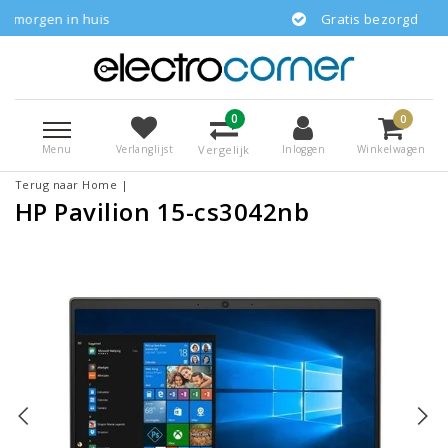
huis
Gratis bezorgd
0
0
Menu
Vergelijk
Verlanglijst
Inloggen
Winkelwagen
Terug naar Home
|
HP Pavilion 15-cs3042nb