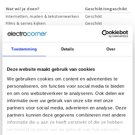
Wat wil je doen?
Geschikt/ongeschikt
Internetten, mailen & tekstverwerken
Geschikt
Films & series kijken
Geschikt
Foto's bewerken
Geschikt
Video's bewerken
Geschikt
Gamen
Geschikt *
Toestemming
Details
Over
* Systeemvereisten zijn sterk afhankelijk van de games die u wilt spelen,
controleer dit eerst en bepaal daarop uw keuze.
Deze website maakt gebruik van cookies
We gebruiken cookies om content en advertenties te
Specificaties
personaliseren, om functies voor social media te bieden
en om ons websiteverkeer te analyseren. Ook delen we
Schermdiagonaal:
15.6 inch (39,6 cm)
informatie over uw gebruik van onze site met onze
Scherm resolutie:
1920 x 1080 (Full HD)
partners voor social media, adverteren en analyse. Deze
partners kunnen deze gegevens combineren met andere
Touchscreen:
-
informatie die u aan ze heeft verstrekt of die ze hebben
Scherm reflectie:
Ontspiegeld
verzameld op basis van uw gebruik van hun services.