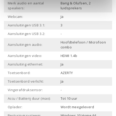
Merk audio en aantal
Bang & Olufsen, 2
speakers:
luidsprekers
Webcam:
Ja
Aansluitingen USB 3.1:
3
Aansluitingen USB 3.2:
-
Hoofdtelefoon / Microfoon
Aansluitingen audio:
combo
Aansluitingen video:
HDMI 1.4b
Aansluiting ethernet:
Ja
Toetsenbord:
AZERTY
Toetsenbord verlicht:
Ja
Vingerafdruksensor:
-
Accu / Batterij duur (max):
Tot 10 uur
Oplader:
Wordt meegeleverd
Besturingssysteem:
Windows 10 Home 64