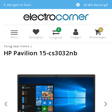
n huis
Gratis bezorgd
0
0
Menu
Vergelijk
Verlanglijst
Inloggen
Winkelwagen
Terug naar Home
|
HP Pavilion 15-cs3032nb