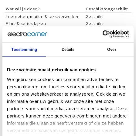
Wat wil je doen?
Geschikt/ongeschikt
Internetten, mailen & tekstverwerken
Geschikt
Films & series kijken
Geschikt
Foto's bewerken
Geschikt
Video's bewerken
Geschikt
Gamen
Geschikt *
Toestemming
Details
Over
* Systeemvereisten zijn sterk afhankelijk van de games die u wilt spelen,
controleer dit eerst en bepaal daarop uw keuze.
Deze website maakt gebruik van cookies
We gebruiken cookies om content en advertenties te
Specificaties
personaliseren, om functies voor social media te bieden
en om ons websiteverkeer te analyseren. Ook delen we
Schermdiagonaal:
15.6 inch (39,6 cm)
informatie over uw gebruik van onze site met onze
Scherm resolutie:
1920 x 1080 (Full HD)
partners voor social media, adverteren en analyse. Deze
partners kunnen deze gegevens combineren met andere
Touchscreen:
-
informatie die u aan ze heeft verstrekt of die ze hebben
Scherm reflectie:
Ontspiegeld
verzameld op basis van uw gebruik van hun services.