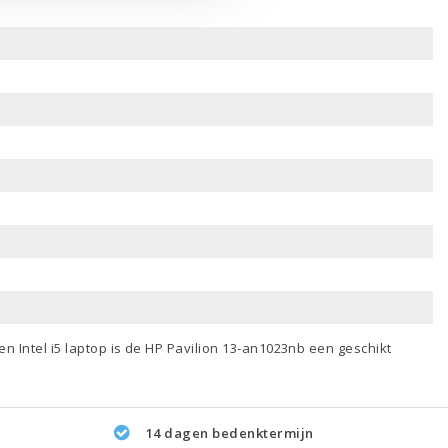
een
Intel i5 laptop
is de HP Pavilion 13-an1023nb een geschikt
14 dagen bedenktermijn