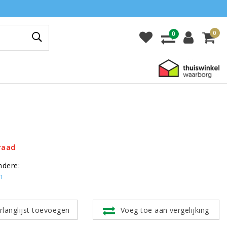
0
0
raad
ndere:
n
rlanglijst toevoegen
Voeg toe aan vergelijking