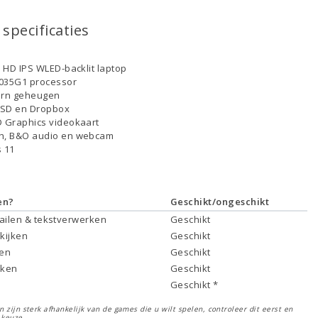
specificaties
ll HD IPS WLED-backlit laptop
-1035G1 processor
ern geheugen
SSD en Dropbox
D Graphics videokaart
th, B&O audio en webcam
 11
en?
Geschikt/ongeschikt
mailen & tekstverwerken
Geschikt
 kijken
Geschikt
ken
Geschikt
rken
Geschikt
Geschikt *
 zijn sterk afhankelijk van de games die u wilt spelen, controleer dit eerst en
 keuze.