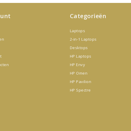
ount
Categorieën
Laptops
gen
2-in-1 Laptops
Desktops
t
HP Laptops
ucten
HP Envy
HP Omen
HP Pavilion
HP Spectre