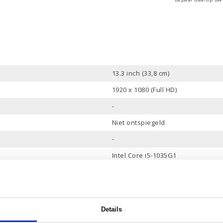
13.3 inch (33,8 cm)
1920 x 1080 (Full HD)
-
Niet ontspiegeld
-
Intel Core i5-1035G1
6 Mb
4
1.0 tot 3.6 GHz
Details
8 Gb