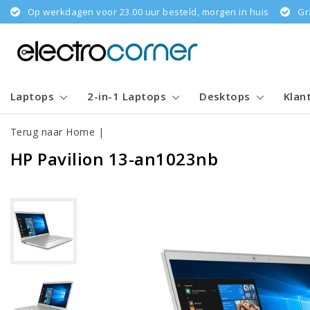
Op werkdagen voor 23.00 uur besteld, morgen in huis
Gr
Laptops
2-in-1 Laptops
Desktops
Klan
Terug naar Home
|
HP Pavilion 13-an1023nb