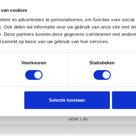
512 Gb PCle NVMe
 van cookies
Ja
ent en advertenties te personaliseren, om functies voor social
. Ook delen we informatie over uw gebruik van onze site met on
Intel UHD Graphics
e. Deze partners kunnen deze gegevens combineren met andere i
-
erzameld op basis van uw gebruik van hun services.
Ja
Ja
Voorkeuren
Statistieken
Bang & Olufsen, 2 luidsprekers
Ja
3
-
Selectie toestaan
Hoofdtelefoon / Microfoon combo
HDMI 1.4b
-