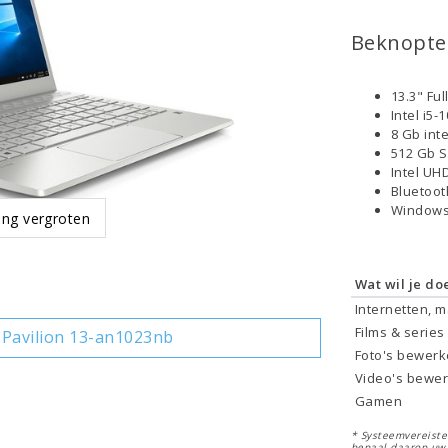
Beknopte 
13.3" Fu
Intel i5
8 Gb int
512 Gb 
Intel UH
Bluetoo
Windows
ing vergroten
Wat wil je do
Internetten, 
Films & series
Pavilion 13-an1023nb
Foto's bewer
Video's bewe
Gamen
* Systeemvereisten
bepaal daarop uw