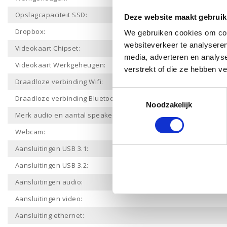
Opslagcapaciteit SSD:
Deze website maakt gebruik
Dropbox:
We gebruiken cookies om cont
websiteverkeer te analyseren
Videokaart Chipset:
media, adverteren en analys
Videokaart Werkgeheugen:
verstrekt of die ze hebben v
Draadloze verbinding Wifi:
Toestemmingsselectie
Draadloze verbinding Bluetooth:
Noodzakelijk
Merk audio en aantal speakers:
Webcam:
Aansluitingen USB 3.1:
Aansluitingen USB 3.2:
Aansluitingen audio:
Aansluitingen video:
Aansluiting ethernet: