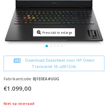
Press tab to enlarge
Download Datasheet voor HP Omen
Transcend 16-u0012nb
Fabrikantcode:
8J1E0EA#UUG
€1.099,00
Niet op voorraad