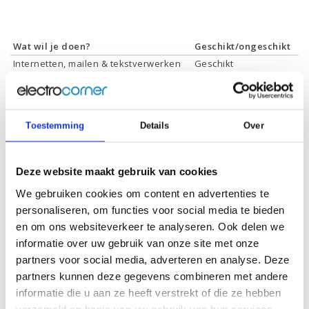
Wat wil je doen?
Geschikt/ongeschikt
Internetten, mailen & tekstverwerken
Geschikt
Films & series kijken
Geschikt
Foto's bewerken
Geschikt
Video's bewerken
Geschikt
Toestemming
Details
Over
Gamen
Geschikt *
* Systeemvereisten zijn sterk afhankelijk van de games die u wilt spelen,
controleer dit eerst en bepaal daarop uw keuze.
Deze website maakt gebruik van cookies
We gebruiken cookies om content en advertenties te
personaliseren, om functies voor social media te bieden
Specificaties
en om ons websiteverkeer te analyseren. Ook delen we
informatie over uw gebruik van onze site met onze
Schermdiagonaal:
16 inch (40,6 cm)
partners voor social media, adverteren en analyse. Deze
Scherm resolutie:
1920 x 1200 (WUXGA)
partners kunnen deze gegevens combineren met andere
informatie die u aan ze heeft verstrekt of die ze hebben
Touchscreen:
-
verzameld op basis van uw gebruik van hun services.