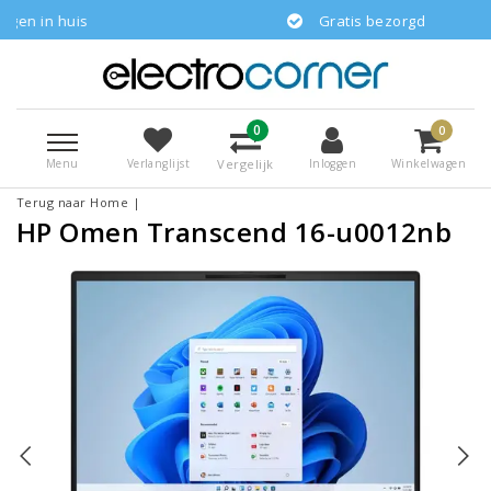
huis
Gratis bezorgd
0
0
Menu
Vergelijk
Verlanglijst
Inloggen
Winkelwagen
Terug naar Home
|
HP Omen Transcend 16-u0012nb