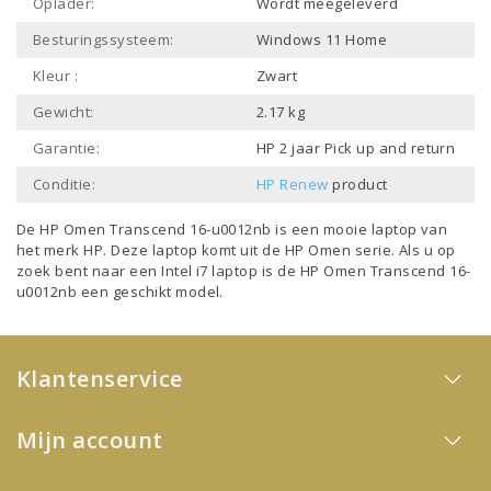
Oplader:
Wordt meegeleverd
Besturingssysteem:
Windows 11 Home
Kleur :
Zwart
Gewicht:
2.17 kg
Garantie:
HP 2 jaar Pick up and return
Conditie:
HP Renew
product
De HP Omen Transcend 16-u0012nb is een mooie laptop van
het merk
HP
. Deze laptop komt uit de
HP Omen
serie. Als u op
zoek bent naar een
Intel i7 laptop
is de HP Omen Transcend 16-
u0012nb een geschikt model.
Klantenservice
Mijn account