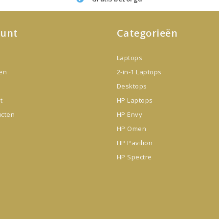
ount
Categorieën
Laptops
gen
2-in-1 Laptops
Desktops
t
HP Laptops
ucten
HP Envy
HP Omen
HP Pavilion
HP Spectre