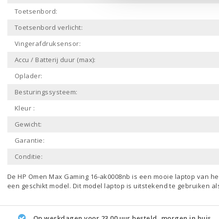
Toetsenbord:
Toetsenbord verlicht:
Vingerafdruksensor:
Accu / Batterij duur (max):
Oplader:
Besturingssysteem:
Kleur :
Gewicht:
Garantie:
Conditie:
De HP Omen Max Gaming 16-ak0008nb is een mooie laptop van h
een geschikt model. Dit model
laptop
is uitstekend te gebruiken a
Op werkdagen voor 23.00 uur besteld, morgen in huis