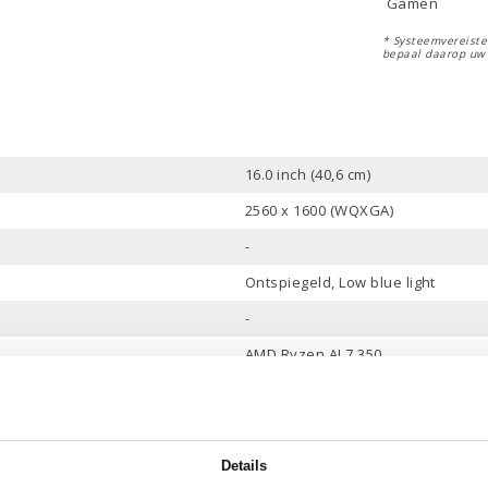
Gamen
* Systeemvereisten
bepaal daarop uw
16.0 inch (40,6 cm)
2560 x 1600 (WQXGA)
-
Ontspiegeld, Low blue light
-
AMD Ryzen AI 7 350
16 Mb
8 Cores, 16 Threads
tot 5.0 GHz
Details