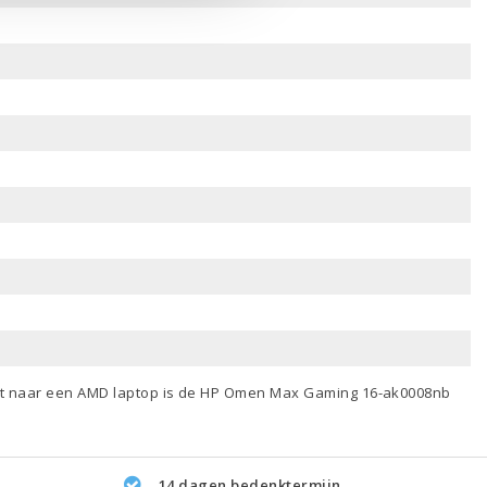
nt naar een
AMD laptop
is de HP Omen Max Gaming 16-ak0008nb
14 dagen bedenktermijn