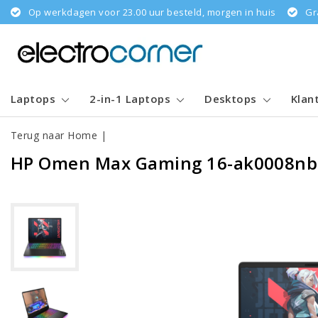
Op werkdagen voor 23.00 uur besteld, morgen in huis
Gr
Laptops
2-in-1 Laptops
Desktops
Klan
Terug naar Home
|
HP Omen Max Gaming 16-ak0008nb