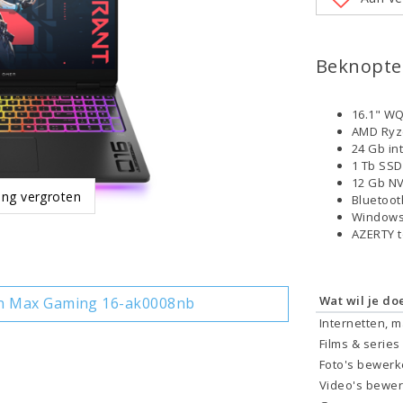
Beknopte 
16.1" WQ
AMD Ryze
24 Gb in
1 Tb SS
12 Gb NV
ing vergroten
Bluetoo
Windows
AZERTY 
Wat wil je do
n Max Gaming 16-ak0008nb
Internetten, 
Films & series
Foto's bewer
Video's bewe