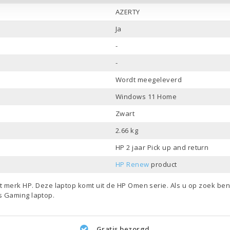
AZERTY
Ja
-
-
Wordt meegeleverd
Windows 11 Home
Zwart
2.66 kg
HP 2 jaar Pick up and return
HP Renew
product
et merk
HP
. Deze laptop komt uit de
HP Omen
serie. Als u op zoek be
ls
Gaming laptop
.
Gratis bezorgd