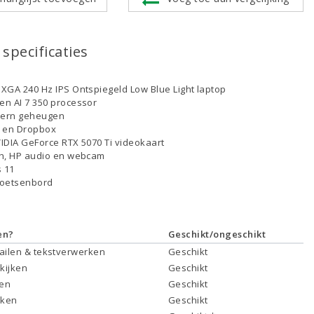
specificaties
XGA 240 Hz IPS Ontspiegeld Low Blue Light laptop
n AI 7 350 processor
tern geheugen
D en Dropbox
IDIA GeForce RTX 5070 Ti videokaart
th, HP audio en webcam
 11
toetsenbord
en?
Geschikt/ongeschikt
mailen & tekstverwerken
Geschikt
 kijken
Geschikt
ken
Geschikt
rken
Geschikt