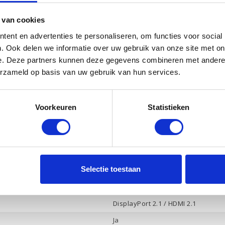
24 Gb
 van cookies
1 Tb PCle NVMe
ent en advertenties te personaliseren, om functies voor social
Ja
. Ook delen we informatie over uw gebruik van onze site met on
NVIDIA GeForce RTX 5070 Ti
e. Deze partners kunnen deze gegevens combineren met andere i
12 Gb
erzameld op basis van uw gebruik van hun services.
Ja
Ja
Voorkeuren
Statistieken
HP Audio, 2 luidsprekers
Ja
2
Selectie toestaan
2
Hoofdtelefoon / Microfoon combo
DisplayPort 2.1 / HDMI 2.1
Ja