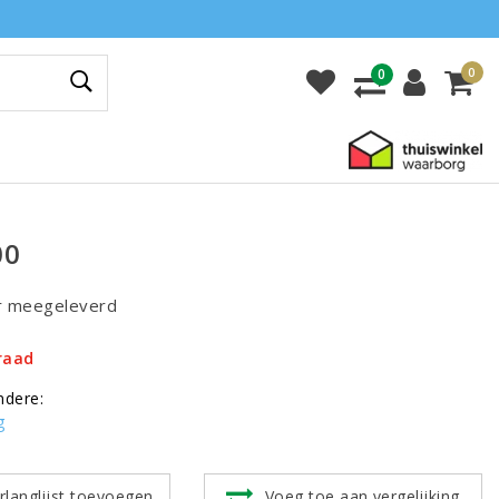
0
0
00
r meegeleverd
raad
ndere:
g
rlanglijst toevoegen
Voeg toe aan vergelijking