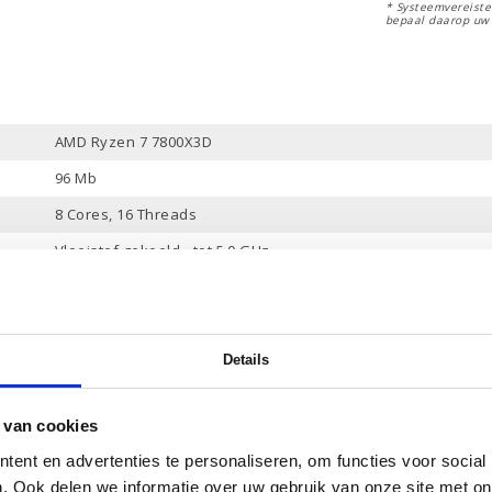
* Systeemvereisten
bepaal daarop uw
AMD Ryzen 7 7800X3D
96 Mb
8 Cores, 16 Threads
Vloeistof gekoeld - tot 5.0 GHz
32 Gb
2 Tb PCle NVMe
-
Details
Ja
 van cookies
NVIDIA GeForce RTX 4070
ent en advertenties te personaliseren, om functies voor social
12 Gb
. Ook delen we informatie over uw gebruik van onze site met on