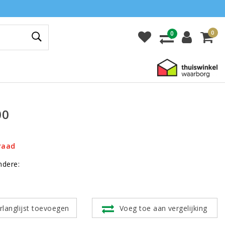
0
0
00
raad
ndere:
rlanglijst toevoegen
Voeg toe aan vergelijking