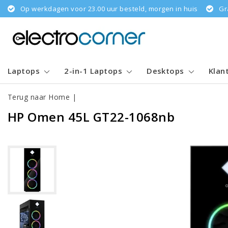
Op werkdagen voor 23.00 uur besteld, morgen in huis
Gr
Laptops
2-in-1 Laptops
Desktops
Klan
Terug naar Home
|
HP Omen 45L GT22-1068nb