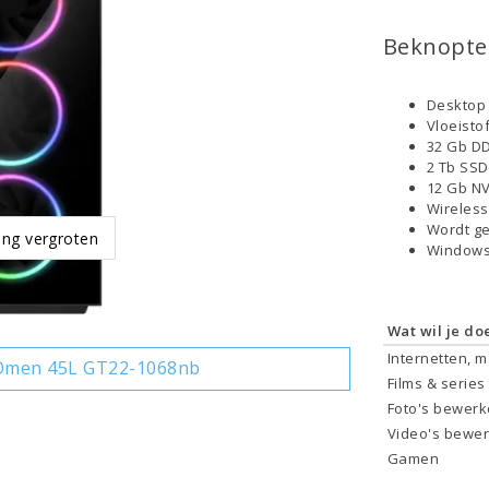
Beknopte 
Desktop
Vloeisto
32 Gb DD
2 Tb SS
12 Gb NV
Wireless
Wordt ge
ing vergroten
Windows
Wat wil je do
Internetten, 
Omen 45L GT22-1068nb
Films & series
Foto's bewer
Video's bewe
Gamen