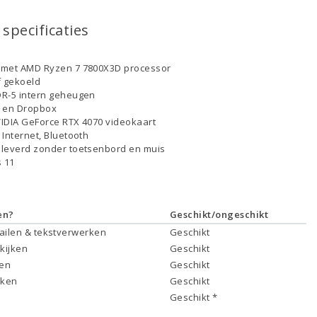
specificaties
 met AMD Ryzen 7 7800X3D processor
f gekoeld
R-5 intern geheugen
D en Dropbox
IDIA GeForce RTX 4070 videokaart
 Internet, Bluetooth
leverd zonder toetsenbord en muis
 11
en?
Geschikt/ongeschikt
mailen & tekstverwerken
Geschikt
 kijken
Geschikt
ken
Geschikt
rken
Geschikt
Geschikt *