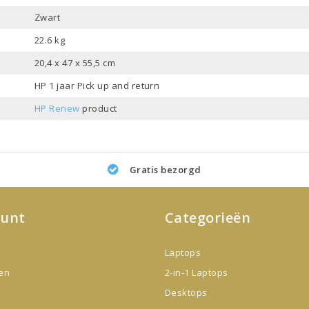
Zwart
22.6 kg
20,4 x 47 x 55,5 cm
HP 1 jaar Pick up and return
HP Renew
product
Gratis bezorgd
ount
Categorieën
Laptops
gen
2-in-1 Laptops
Desktops