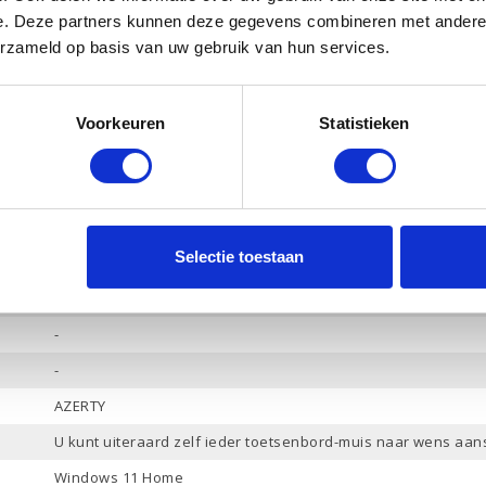
Ja
e. Deze partners kunnen deze gegevens combineren met andere i
Ja
erzameld op basis van uw gebruik van hun services.
Ja
HP Audio
Voorkeuren
Statistieken
Hoofdtelefoon-Microfoon combo / Audio in / Audio uit / Micro
DisplayPort
4
Selectie toestaan
5
3
-
-
AZERTY
U kunt uiteraard zelf ieder toetsenbord-muis naar wens aan
Windows 11 Home