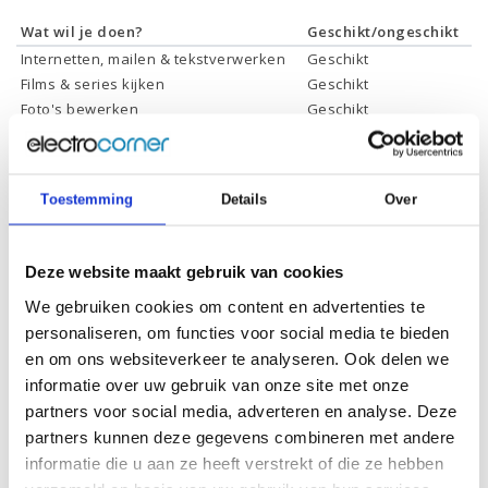
Wat wil je doen?
Geschikt/ongeschikt
Internetten, mailen & tekstverwerken
Geschikt
Films & series kijken
Geschikt
Foto's bewerken
Geschikt
Video's bewerken
Geschikt
Gamen
Geschikt *
* Systeemvereisten zijn sterk afhankelijk van de games die u wilt spelen,
Toestemming
Details
Over
controleer dit eerst en bepaal daarop uw keuze.
Deze website maakt gebruik van cookies
Specificaties
We gebruiken cookies om content en advertenties te
personaliseren, om functies voor social media te bieden
Processor:
Intel Core i9-12900K
en om ons websiteverkeer te analyseren. Ook delen we
informatie over uw gebruik van onze site met onze
Processor
30 Mb
cachegeheugen:
partners voor social media, adverteren en analyse. Deze
partners kunnen deze gegevens combineren met andere
Processor kernen:
16 Cores, 24 Threads
informatie die u aan ze heeft verstrekt of die ze hebben
Processor