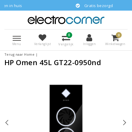
uis
Gratis bezorgd
0
0
Menu
Vergelijk
Verlanglijst
Inloggen
Winkelwagen
Terug naar Home
|
HP Omen 45L GT22-0950nd