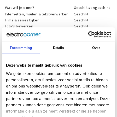
Wat wil je doen?
Geschikt/ongeschikt
Internetten, mailen & tekstverwerken
Geschikt
Films & series kijken
Geschikt
Foto's bewerken
Geschikt
Video's bewerken
Geschikt
Gamen
Geschikt *
* Systeemvereisten zijn sterk afhankelijk van de games die u wilt spelen,
Toestemming
Details
Over
controleer dit eerst en bepaal daarop uw keuze.
Deze website maakt gebruik van cookies
Specificaties
We gebruiken cookies om content en advertenties te
personaliseren, om functies voor social media te bieden
Processor:
Intel Core i7-12700K
en om ons websiteverkeer te analyseren. Ook delen we
informatie over uw gebruik van onze site met onze
Processor
25 Mb
cachegeheugen:
partners voor social media, adverteren en analyse. Deze
partners kunnen deze gegevens combineren met andere
Processor kernen:
12 Cores, 20 Threads
informatie die u aan ze heeft verstrekt of die ze hebben
Processor