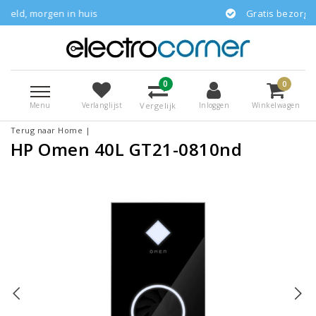
 in huis
Gratis bezorgd
0
0
Menu
Vergelijk
Verlanglijst
Inloggen
Winkelwagen
Terug naar Home
|
HP Omen 40L GT21-0810nd