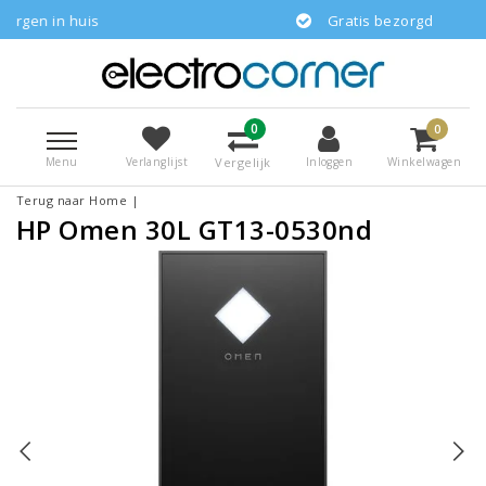
huis
Gratis bezorgd
0
0
Menu
Vergelijk
Verlanglijst
Inloggen
Winkelwagen
Terug naar Home
|
HP Omen 30L GT13-0530nd