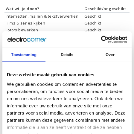
Wat wil je doen?
Geschikt/ongeschikt
Internetten, mailen & tekstverwerken
Geschikt
Films & series kijken
Geschikt
Foto's bewerken
Geschikt
Video's bewerken
Geschikt
Gamen
Geschikt *
* Systeemvereisten zijn sterk afhankelijk van de games die u wilt spelen,
Toestemming
Details
Over
controleer dit eerst en bepaal daarop uw keuze.
Deze website maakt gebruik van cookies
Specificaties
We gebruiken cookies om content en advertenties te
personaliseren, om functies voor social media te bieden
Processor:
Intel Core i7-10700K
en om ons websiteverkeer te analyseren. Ook delen we
informatie over uw gebruik van onze site met onze
Processor
16 Mb
cachegeheugen:
partners voor social media, adverteren en analyse. Deze
partners kunnen deze gegevens combineren met andere
Processor kernen:
8
informatie die u aan ze heeft verstrekt of die ze hebben
Processor