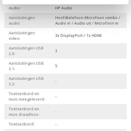
Audio:
HP Audio
Aansluitingen
Hoofdtelefoon-Microfoon combo /
audio:
Audio in / Audio uit / Microfoon in
Aansluitingen
3x DisplayPort / 1x HDMI
video:
Aansluitingen USB
2
2.0:
Aansluitingen USB
5
3.1:
Aansluitingen USB
-
3.2:
Toetsenbord en
-
muis meegeleverd:
Toetsenbord en
-
muis draadloos:
Toetsenbord:
-