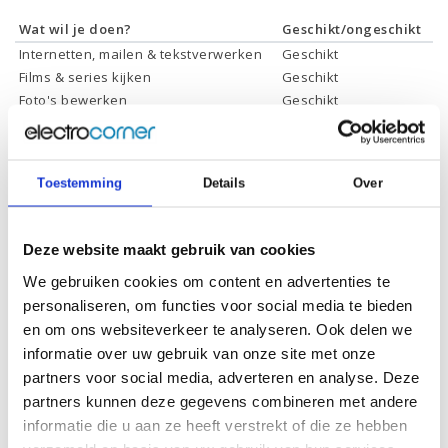
Wat wil je doen?
Geschikt/ongeschikt
Internetten, mailen & tekstverwerken
Geschikt
Films & series kijken
Geschikt
Foto's bewerken
Geschikt
Video's bewerken
Geschikt
Gamen
Geschikt *
* Systeemvereisten zijn sterk afhankelijk van de games die u wilt spelen,
Toestemming
Details
Over
controleer dit eerst en bepaal daarop uw keuze.
Deze website maakt gebruik van cookies
Specificaties
We gebruiken cookies om content en advertenties te
personaliseren, om functies voor social media te bieden
Processor:
Intel Core i7-10700F
en om ons websiteverkeer te analyseren. Ook delen we
informatie over uw gebruik van onze site met onze
Processor
16 Mb
cachegeheugen:
partners voor social media, adverteren en analyse. Deze
partners kunnen deze gegevens combineren met andere
Processor kernen:
8
informatie die u aan ze heeft verstrekt of die ze hebben
Processor