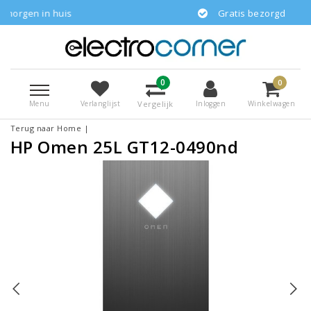
 huis
Gratis bezorgd
0
0
Menu
Vergelijk
Verlanglijst
Inloggen
Winkelwagen
Terug naar Home
|
HP Omen 25L GT12-0490nd