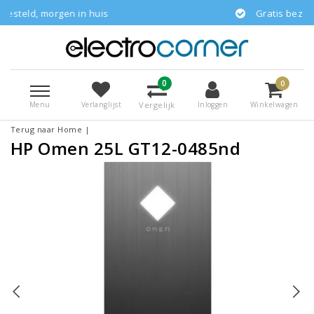
n in huis
Gratis bezorgd
0
0
Menu
Vergelijk
Verlanglijst
Inloggen
Winkelwagen
Terug naar Home
|
HP Omen 25L GT12-0485nd