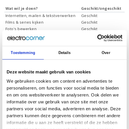
Wat wil je doen?
Geschikt/ongeschikt
Internetten, mailen & tekstverwerken
Geschikt
Films & series kijken
Geschikt
Foto's bewerken
Geschikt
Video's bewerken
Geschikt
Gamen
Geschikt *
* Systeemvereisten zijn sterk afhankelijk van de games die u wilt spelen,
Toestemming
Details
Over
controleer dit eerst en bepaal daarop uw keuze.
Deze website maakt gebruik van cookies
Specificaties
We gebruiken cookies om content en advertenties te
personaliseren, om functies voor social media te bieden
Processor:
Intel Core i7-10700
en om ons websiteverkeer te analyseren. Ook delen we
informatie over uw gebruik van onze site met onze
Processor
16 Mb
cachegeheugen:
partners voor social media, adverteren en analyse. Deze
partners kunnen deze gegevens combineren met andere
Processor kernen:
8
informatie die u aan ze heeft verstrekt of die ze hebben
Processor