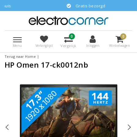
Gratis bezorgd
0
0
Menu
Vergelijk
Verlanglijst
Inloggen
Winkelwagen
Terug naar Home
|
HP Omen 17-ck0012nb