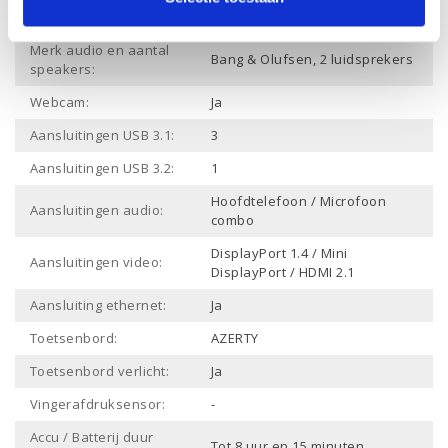
Ja
Bluetooth:
Merk audio en aantal
Bang & Olufsen, 2 luidsprekers
speakers:
Webcam:
Ja
Aansluitingen USB 3.1:
3
Aansluitingen USB 3.2:
1
Hoofdtelefoon / Microfoon
Aansluitingen audio:
combo
DisplayPort 1.4 / Mini
Aansluitingen video:
DisplayPort / HDMI 2.1
Aansluiting ethernet:
Ja
Toetsenbord:
AZERTY
Toetsenbord verlicht:
Ja
Vingerafdruksensor:
-
Accu / Batterij duur
Tot 8 uur en 15 minuten