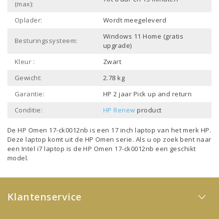
(max):
Oplader:
Wordt meegeleverd
Windows 11 Home (gratis
Besturingssysteem:
upgrade)
Kleur :
Zwart
Gewicht:
2.78 kg
Garantie:
HP 2 jaar Pick up and return
Conditie:
HP Renew
product
De HP Omen 17-ck0012nb is een
17 inch laptop
van het merk
HP
.
Deze laptop komt uit de
HP Omen
serie. Als u op zoek bent naar
een
Intel i7 laptop
is de HP Omen 17-ck0012nb een geschikt
model.
Klantenservice