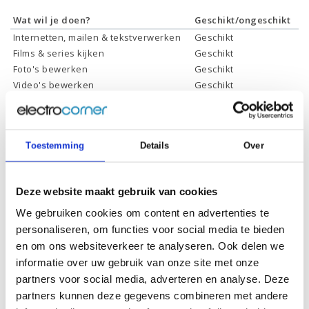
Wat wil je doen?
Geschikt/ongeschikt
Internetten, mailen & tekstverwerken
Geschikt
Films & series kijken
Geschikt
Foto's bewerken
Geschikt
Video's bewerken
Geschikt
Gamen
Geschikt *
* Systeemvereisten zijn sterk afhankelijk van de games die u wilt spelen,
controleer dit eerst en bepaal daarop uw keuze.
Toestemming
Details
Over
Specificaties
Deze website maakt gebruik van cookies
We gebruiken cookies om content en advertenties te
Schermdiagonaal:
17.3 inch (43,9 cm)
personaliseren, om functies voor social media te bieden
Scherm resolutie:
1920 x 1080 (Full HD)
en om ons websiteverkeer te analyseren. Ook delen we
informatie over uw gebruik van onze site met onze
Touchscreen:
-
partners voor social media, adverteren en analyse. Deze
Scherm reflectie:
Ontspiegeld, Low blue light
partners kunnen deze gegevens combineren met andere