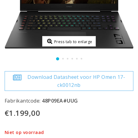
Press tab to enlarge
Download Datasheet voor HP Omen 17-
ck0012nb
Fabrikantcode:
48P09EA#UUG
€1.199,00
Niet op voorraad