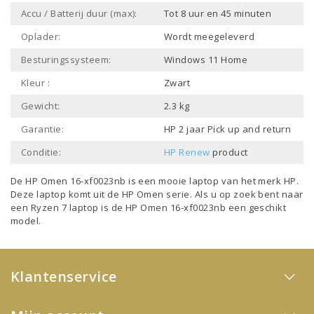
Accu / Batterij duur (max):
Tot 8 uur en 45 minuten
Oplader:
Wordt meegeleverd
Besturingssysteem:
Windows 11 Home
Kleur :
Zwart
Gewicht:
2.3 kg
Garantie:
HP 2 jaar Pick up and return
Conditie:
HP Renew
product
De HP Omen 16-xf0023nb is een mooie laptop van het merk
HP
.
Deze laptop komt uit de
HP Omen
serie. Als u op zoek bent naar
een
Ryzen 7 laptop
is de HP Omen 16-xf0023nb een geschikt
model.
Klantenservice