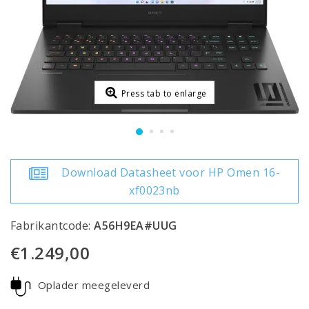
Press tab to enlarge
Download Datasheet voor HP Omen 16-
xf0023nb
Fabrikantcode:
A56H9EA#UUG
€1.249,00
Oplader meegeleverd