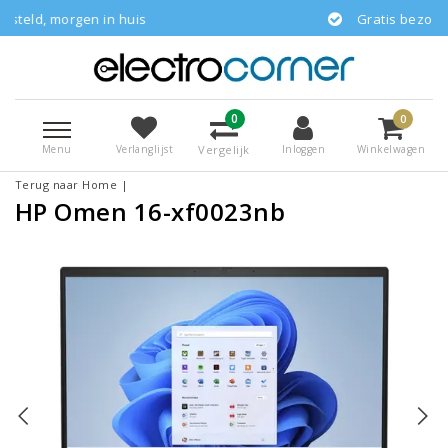
gen in huis
Gratis bezorgd
0
0
Menu
Vergelijk
Verlanglijst
Inloggen
Winkelwagen
Terug naar Home
|
HP Omen 16-xf0023nb