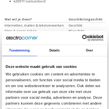
AZERTY toetsenbord
Wat wil je doen?
Geschikt/ongeschikt
Internetten, mailen & tekstverwerken
Geschikt
Films & series kijken
8Geschikt
Foto's bewerken
Geschikt
Video's bewerken
Geschikt
Gamen
Geschikt *
Toestemming
Details
Over
* Systeemvereisten zijn sterk afhankelijk van de games die u wilt spelen,
controleer dit eerst en bepaal daarop uw keuze.
Deze website maakt gebruik van cookies
We gebruiken cookies om content en advertenties te
personaliseren, om functies voor social media te bieden
en om ons websiteverkeer te analyseren. Ook delen we
Specificaties
informatie over uw gebruik van onze site met onze
partners voor social media, adverteren en analyse. Deze
Schermdiagonaal:
16.1 inch (40,9 cm)
partners kunnen deze gegevens combineren met andere
Scherm resolutie:
2560 x 1440 (QHD)