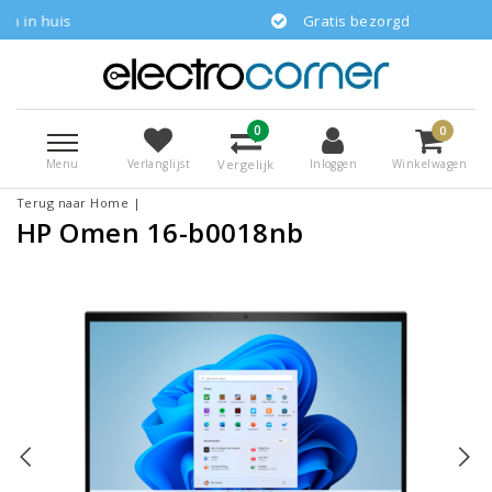
is
Gratis bezorgd
0
0
Menu
Vergelijk
Verlanglijst
Inloggen
Winkelwagen
Terug naar Home
|
HP Omen 16-b0018nb