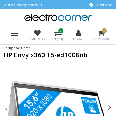
rgen in huis
Gratis bezorgd
0
0
Menu
Vergelijk
Verlanglijst
Inloggen
Winkelwagen
Terug naar Home
|
HP Envy x360 15-ed1008nb