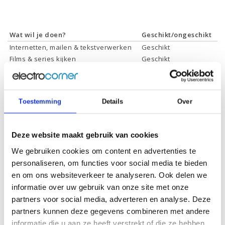
Wat wil je doen?
Geschikt/ongeschikt
Internetten, mailen & tekstverwerken
Geschikt
Films & series kijken
Geschikt
Foto's bewerken
Geschikt
Video's bewerken
Geschikt
Gamen
Geschikt *
Toestemming
Details
Over
* Systeemvereisten zijn sterk afhankelijk van de games die u wilt spelen,
controleer dit eerst en bepaal daarop uw keuze.
Deze website maakt gebruik van cookies
We gebruiken cookies om content en advertenties te
Specificaties
personaliseren, om functies voor social media te bieden
en om ons websiteverkeer te analyseren. Ook delen we
Schermdiagonaal:
15.6 inch (39,6 cm)
informatie over uw gebruik van onze site met onze
partners voor social media, adverteren en analyse. Deze
Scherm resolutie:
1920 x 1080 (Full HD)
partners kunnen deze gegevens combineren met andere
Touchscreen:
Ja
informatie die u aan ze heeft verstrekt of die ze hebben