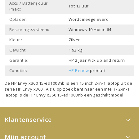
Accu / Batterij duur
Tot 13 uur
(max):
Oplader:
Wordt meegeleverd
Besturingssysteem:
Windows 10 Home 64
Kleur :
Zilver
Gewicht:
1.92 kg
Garantie:
HP 2 jaar Pick up and return
Conditie:
HP Renew
product
De HP Envy x360 15-ed1008nb is een
15 inch 2-in-1 laptop
uit de
serie
HP Envy x360
. Als u op zoek bent naar een
Intel i7 2-in-1
laptop
is de HP Envy x360 15-ed1008nb een geschikt model.
Klantenservice
Mijn account