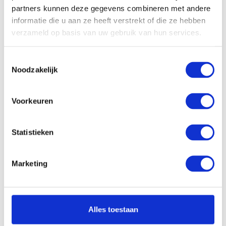
partners kunnen deze gegevens combineren met andere
Touchscreen:
Ja
informatie die u aan ze heeft verstrekt of die ze hebben
verzameld op basis van uw gebruik van hun services.
Scherm reflectie:
Niet ontspiegeld
Ja (eenvoudig 360° draaien
Scherm omklapbaar:
naar tablet)
Toestemmingsselectie
Noodzakelijk
Processor:
Intel Core Ultra 5 125U
Processor
12 Mb
Voorkeuren
cachegeheugen:
Processor kernen:
12 Cores, 14 Threads
Statistieken
Processor
tot 4.3 GHz
kloksnelheid:
Werkgeheugen:
16 Gb
Marketing
Opslagcapaciteit SSD:
512 Gb PCle NVMe
Dropbox:
Ja
Alles toestaan
Videokaart Chipset:
Intel Graphics