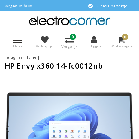
huis
Gratis bezorgd
0
0
Menu
Vergelijk
Verlanglijst
Inloggen
Winkelwagen
Terug naar Home
|
HP Envy x360 14-fc0012nb