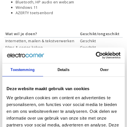
Bluetooth, HP audio en webcam
Windows 11
AZERTY toetsenbord
Wat wil je doen?
Geschikt/ongeschikt
Internetten, mailen & tekstverwerken
Geschikt
Films & series kijken
Geschikt
Foto's bewerken
Geschikt
Video's bewerken
Geschikt
Gamen
Geschikt *
Toestemming
Details
Over
* Systeemvereisten zijn sterk afhankelijk van de games die u wilt spelen,
controleer dit eerst en bepaal daarop uw keuze.
Deze website maakt gebruik van cookies
We gebruiken cookies om content en advertenties te
Specificaties
personaliseren, om functies voor social media te bieden
en om ons websiteverkeer te analyseren. Ook delen we
Schermdiagonaal:
14.0 inch (35,6 cm)
informatie over uw gebruik van onze site met onze
partners voor social media, adverteren en analyse. Deze
Scherm resolutie:
1920 x 1200 (2K)