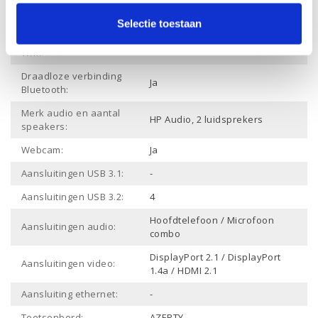
Videokaart
-
Werkgeheugen:
Selectie toestaan
Draadloze verbinding
Ja
Wifi:
Draadloze verbinding
Ja
Bluetooth:
Merk audio en aantal
HP Audio, 2 luidsprekers
speakers:
Webcam:
Ja
Aansluitingen USB 3.1:
-
Aansluitingen USB 3.2:
4
Hoofdtelefoon / Microfoon
Aansluitingen audio:
combo
DisplayPort 2.1 / DisplayPort
Aansluitingen video:
1.4a / HDMI 2.1
Aansluiting ethernet:
-
Toetsenbord:
AZERTY