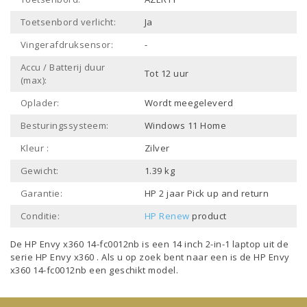
Toetsenbord verlicht:
Ja
Vingerafdruksensor:
-
Accu / Batterij duur
Tot 12 uur
(max):
Oplader:
Wordt meegeleverd
Besturingssysteem:
Windows 11 Home
Kleur :
Zilver
Gewicht:
1.39 kg
Garantie:
HP 2 jaar Pick up and return
Conditie:
HP Renew
product
De HP Envy x360 14-fc0012nb is een
14 inch 2-in-1 laptop
uit de
serie
HP Envy x360
. Als u op zoek bent naar een is de HP Envy
x360 14-fc0012nb een geschikt model.