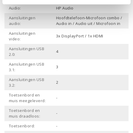
Audio:
HP Audio
Aansluitingen
Hoofdtelefoon-Microfoon combo /
audio:
Audio in / Audio uit / Microfoon in
Aansluitingen
3x DisplayPort / 1x HDMI
video:
Aansluitingen USB
4
2.0:
Aansluitingen USB
3
3.1:
Aansluitingen USB
2
3.2:
Toetsenbord en
-
muis meegeleverd:
Toetsenbord en
-
muis draadloos:
Toetsenbord:
-