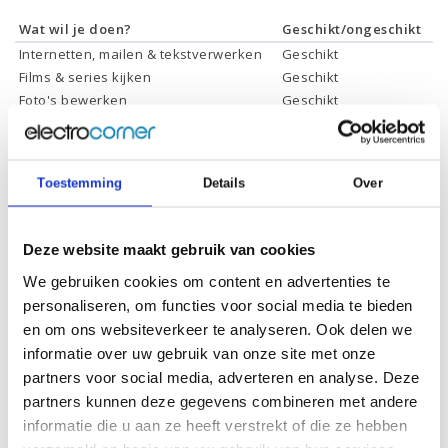
Wat wil je doen?
Geschikt/ongeschikt
Internetten, mailen & tekstverwerken
Geschikt
Films & series kijken
Geschikt
Foto's bewerken
Geschikt
Video's bewerken
Geschikt
Gamen
Geschikt *
* Systeemvereisten zijn sterk afhankelijk van de games die u wilt spelen,
Toestemming
Details
Over
controleer dit eerst en bepaal daarop uw keuze.
Deze website maakt gebruik van cookies
Specificaties
We gebruiken cookies om content en advertenties te
personaliseren, om functies voor social media te bieden
Processor:
Intel Core i7-11700F
en om ons websiteverkeer te analyseren. Ook delen we
informatie over uw gebruik van onze site met onze
Processor
16 Mb
cachegeheugen:
partners voor social media, adverteren en analyse. Deze
partners kunnen deze gegevens combineren met andere
Processor kernen:
8
informatie die u aan ze heeft verstrekt of die ze hebben
Processor