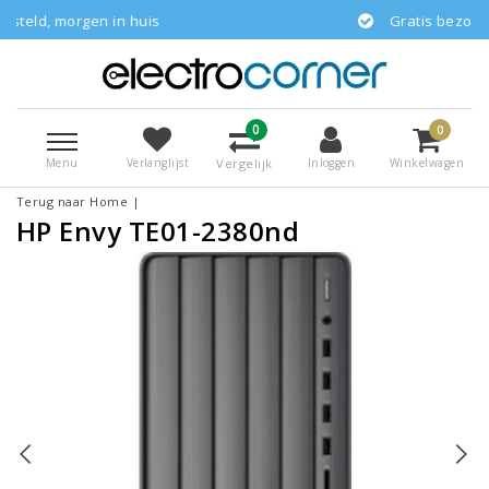
 in huis
Gratis bezorgd
0
0
Menu
Vergelijk
Verlanglijst
Inloggen
Winkelwagen
Terug naar Home
|
HP Envy TE01-2380nd