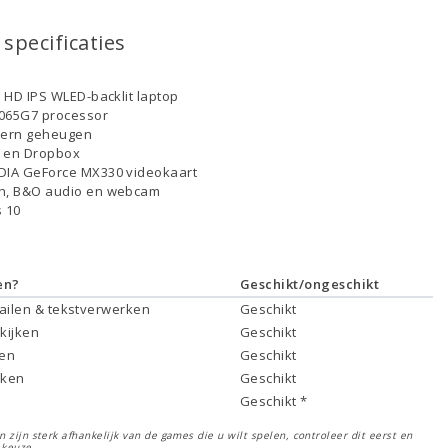
specificaties
ll HD IPS WLED-backlit laptop
-1065G7 processor
tern geheugen
D en Dropbox
DIA GeForce MX330 videokaart
th, B&O audio en webcam
 10
en?
Geschikt/ongeschikt
mailen & tekstverwerken
Geschikt
 kijken
Geschikt
ken
Geschikt
rken
Geschikt
Geschikt *
 zijn sterk afhankelijk van de games die u wilt spelen, controleer dit eerst en
 keuze.