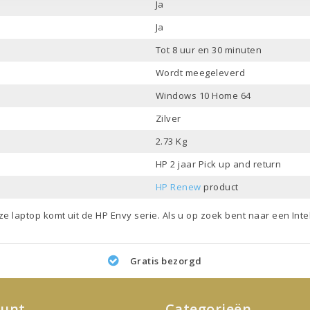
Ja
Ja
Tot 8 uur en 30 minuten
Wordt meegeleverd
Windows 10 Home 64
Zilver
2.73 Kg
HP 2 jaar Pick up and return
HP Renew
product
ze laptop komt uit de
HP Envy
serie. Als u op zoek bent naar een
Inte
Gratis bezorgd
ount
Categorieën