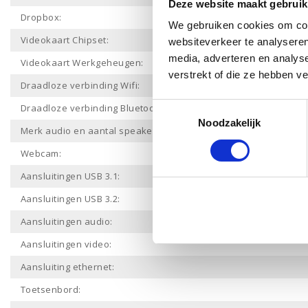
Deze website maakt gebruik
Dropbox:
We gebruiken cookies om cont
Videokaart Chipset:
websiteverkeer te analyseren
media, adverteren en analys
Videokaart Werkgeheugen:
verstrekt of die ze hebben v
Draadloze verbinding Wifi:
Toestemmingsselectie
Draadloze verbinding Bluetooth:
Noodzakelijk
Merk audio en aantal speakers:
Webcam:
Aansluitingen USB 3.1:
Aansluitingen USB 3.2:
Aansluitingen audio:
Aansluitingen video:
Aansluiting ethernet:
Toetsenbord: