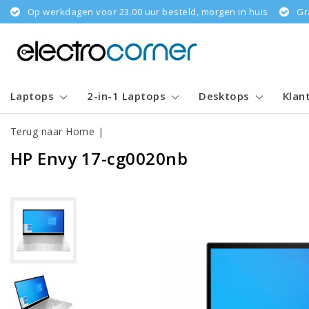
Op werkdagen voor 23.00 uur besteld, morgen in huis
Gr
Laptops
2-in-1 Laptops
Desktops
Klan
Terug naar Home
|
HP Envy 17-cg0020nb