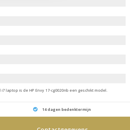
l i7 laptop
is de HP Envy 17-cg0020nb een geschikt model.
14 dagen bedenktermijn
Contactgegevens