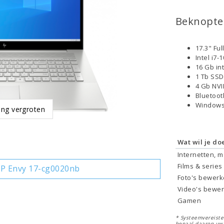
Beknopte 
17.3" Fu
Intel i7
16 Gb in
1 Tb SS
4 Gb NVI
Bluetoo
Windows
ing vergroten
Wat wil je do
Internetten, 
Films & series
P Envy 17-cg0020nb
Foto's bewer
Video's bewe
Gamen
* Systeemvereisten
bepaal daarop uw