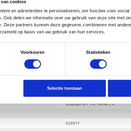
 van cookies
Ja
ent en advertenties te personaliseren, om functies voor social
NVIDIA Geforce MX330
. Ook delen we informatie over uw gebruik van onze site met on
e. Deze partners kunnen deze gegevens combineren met andere i
4 Gb
erzameld op basis van uw gebruik van hun services.
Ja
Ja
Voorkeuren
Statistieken
Bang & Olufsen, 2 luidsprekers
Ja
4
-
Selectie toestaan
Hoofdtelefoon / Microfoon combo
DisplayPort 1.4 / HDMI 2.0
-
AZERTY