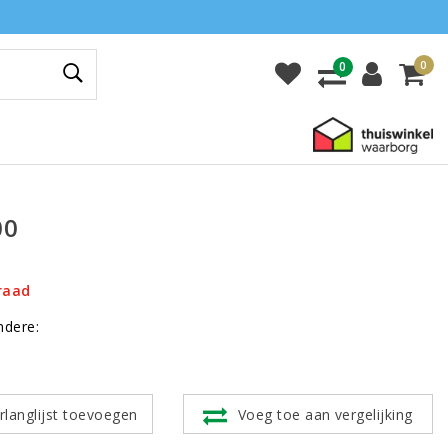
0
0
00
raad
ndere:
rlanglijst toevoegen
Voeg toe aan vergelijking