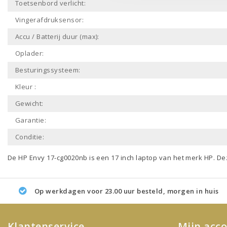
Toetsenbord verlicht:
Vingerafdruksensor:
Accu / Batterij duur (max):
Oplader:
Besturingssysteem:
Kleur :
Gewicht:
Garantie:
Conditie:
De HP Envy 17-cg0020nb is een
17 inch laptop
van het merk
HP
. De
Op werkdagen voor 23.00 uur besteld, morgen in huis
Klantenservice
Mijn acc