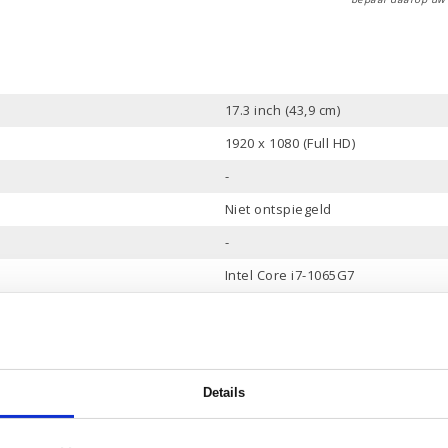
17.3 inch (43,9 cm)
1920 x 1080 (Full HD)
-
Niet ontspiegeld
-
Intel Core i7-1065G7
8 Mb
4
1.3 tot 3.9 GHz
Details
1 Tb PCle NVMe