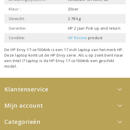
Kleur :
Zilver
Gewicht:
2.78 kg
Garantie:
HP 2 jaar Pick up and return
Conditie:
HP Renew
product
De HP Envy 17-ce1004nb is een
17 inch laptop
van het merk
HP
.
Deze laptop komt uit de
HP Envy
serie. Als u op zoek bent naar
een
Intel i7 laptop
is de HP Envy 17-ce1004nb een geschikt
model.
Klantenservice
Mijn account
Categorieën