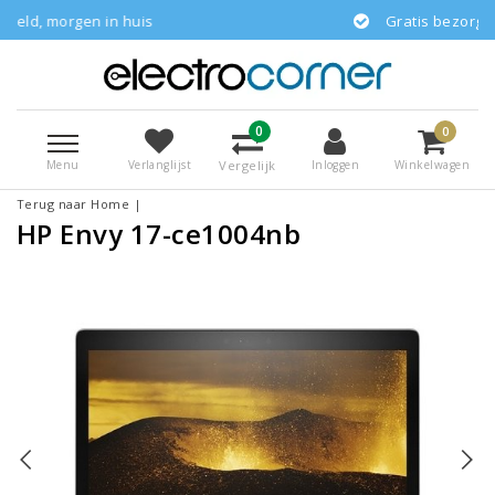
in huis
Gratis bezorgd
0
0
Menu
Vergelijk
Verlanglijst
Inloggen
Winkelwagen
Terug naar Home
|
HP Envy 17-ce1004nb