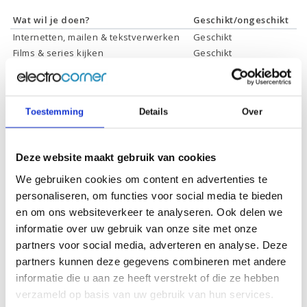
Wat wil je doen?
Geschikt/ongeschikt
Internetten, mailen & tekstverwerken
Geschikt
Films & series kijken
Geschikt
Foto's bewerken
Geschikt
Video's bewerken
Geschikt
Gamen
Geschikt *
Toestemming
Details
Over
* Systeemvereisten zijn sterk afhankelijk van de games die u wilt spelen,
controleer dit eerst en bepaal daarop uw keuze.
Deze website maakt gebruik van cookies
We gebruiken cookies om content en advertenties te
Specificaties
personaliseren, om functies voor social media te bieden
en om ons websiteverkeer te analyseren. Ook delen we
Schermdiagonaal:
17.3 inch (43,9 cm)
informatie over uw gebruik van onze site met onze
Scherm resolutie:
1920 x 1080 (Full HD)
partners voor social media, adverteren en analyse. Deze
partners kunnen deze gegevens combineren met andere
Touchscreen:
-
informatie die u aan ze heeft verstrekt of die ze hebben
Scherm reflectie:
Niet ontspiegeld
verzameld op basis van uw gebruik van hun services.