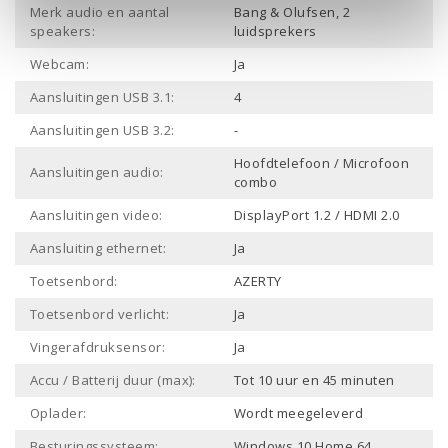
Merk audio en aantal
Bang & Olufsen, 2
speakers:
luidsprekers
Webcam:
Ja
Aansluitingen USB 3.1:
4
Aansluitingen USB 3.2:
-
Hoofdtelefoon / Microfoon
Aansluitingen audio:
combo
Aansluitingen video:
DisplayPort 1.2 / HDMI 2.0
Aansluiting ethernet:
Ja
Toetsenbord:
AZERTY
Toetsenbord verlicht:
Ja
Vingerafdruksensor:
Ja
Accu / Batterij duur (max):
Tot 10 uur en 45 minuten
Oplader:
Wordt meegeleverd
Besturingssysteem:
Windows 10 Home 64