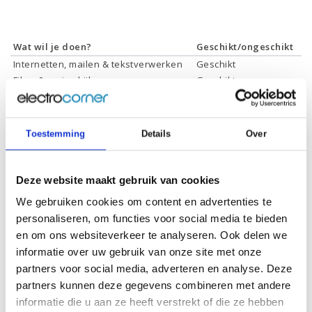
Wat wil je doen?
Geschikt/ongeschikt
Internetten, mailen & tekstverwerken
Geschikt
Films & series kijken
Geschikt
Foto's bewerken
Geschikt
Video's bewerken
Geschikt
Gamen
Geschikt *
Toestemming
Details
Over
* Systeemvereisten zijn sterk afhankelijk van de games die u wilt spelen,
controleer dit eerst en bepaal daarop uw keuze.
Deze website maakt gebruik van cookies
We gebruiken cookies om content en advertenties te
Specificaties
personaliseren, om functies voor social media te bieden
en om ons websiteverkeer te analyseren. Ook delen we
Schermdiagonaal:
16 inch (40,6 cm)
informatie over uw gebruik van onze site met onze
partners voor social media, adverteren en analyse. Deze
Scherm resolutie:
2880 x 1800 (2,8K UHD OLED)
partners kunnen deze gegevens combineren met andere
Touchscreen:
Ja
informatie die u aan ze heeft verstrekt of die ze hebben