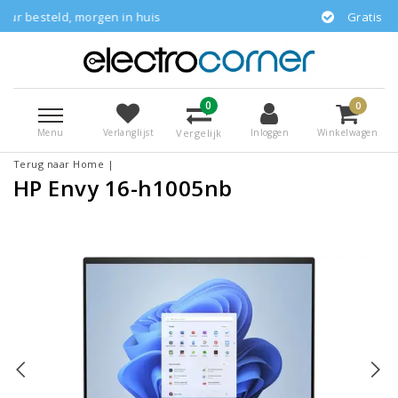
en in huis
Gratis bezorgd
0
0
Menu
Vergelijk
Verlanglijst
Inloggen
Winkelwagen
Terug naar Home
|
HP Envy 16-h1005nb