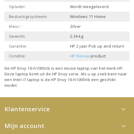
Oplader:
Wordt meegeleverd
Besturingssysteem:
Windows 11 Home
Kleur :
Zilver
Gewicht:
2.34 kg
Garantie:
HP 2 jaar Pick up and return
Conditie:
HP Renew
product
De HP Envy 16-h1005nb is een mooie laptop van het merk
HP
.
Deze laptop komt uit de
HP Envy
serie. Als u op zoek bent naar
een
Intel i7 laptop
is de HP Envy 16-h1005nb een geschikt
model.
Klantenservice
Mijn account