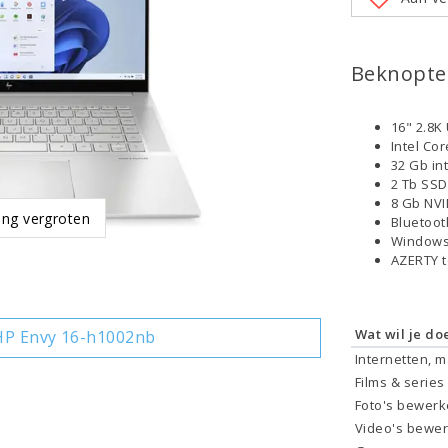
Beknopte 
16" 2.8K
Intel Co
32 Gb in
2 Tb SS
8 Gb NVI
ing vergroten
Bluetoo
Windows
AZERTY 
Wat wil je do
HP Envy 16-h1002nb
Internetten, 
Films & series
Foto's bewer
Video's bewe