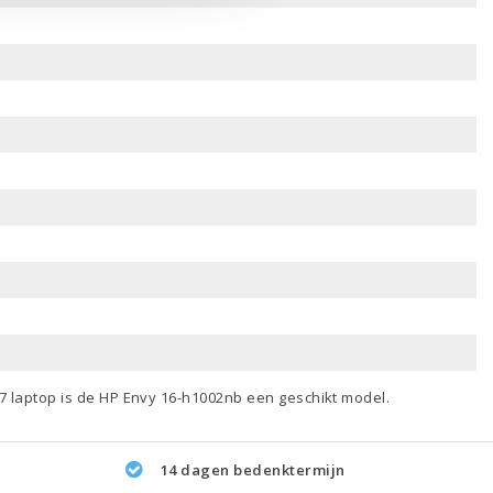
 i7 laptop
is de HP Envy 16-h1002nb een geschikt model.
14 dagen bedenktermijn