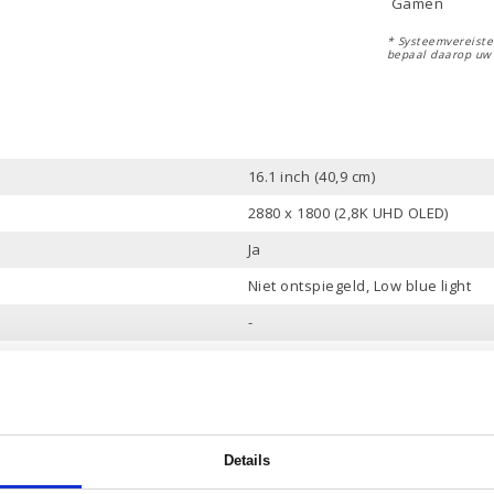
Gamen
* Systeemvereisten
bepaal daarop uw
16.1 inch (40,9 cm)
2880 x 1800 (2,8K UHD OLED)
Ja
Niet ontspiegeld, Low blue light
-
Intel Core i7-13700H
24 Mb
14 Cores, 20 Threads
Details
tot 5.0 GHz