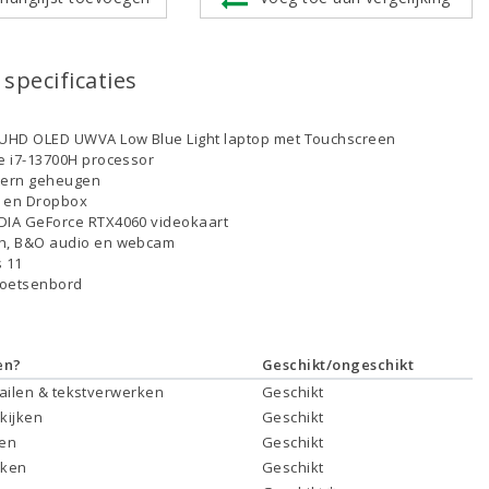
specificaties
 UHD OLED UWVA Low Blue Light laptop met Touchscreen
re i7-13700H processor
tern geheugen
D en Dropbox
DIA GeForce RTX4060 videokaart
th, B&O audio en webcam
 11
toetsenbord
en?
Geschikt/ongeschikt
mailen & tekstverwerken
Geschikt
 kijken
Geschikt
ken
Geschikt
rken
Geschikt