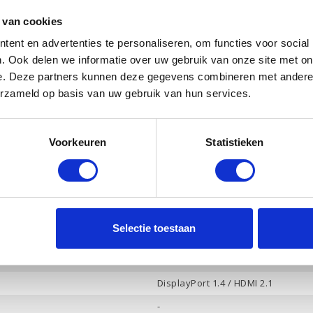
32 Gb
 van cookies
2 Tb PCle NVMe
ent en advertenties te personaliseren, om functies voor social
Ja
. Ook delen we informatie over uw gebruik van onze site met on
NVIDIA GeForce RTX 4060
e. Deze partners kunnen deze gegevens combineren met andere i
erzameld op basis van uw gebruik van hun services.
8 Gb
Ja
Voorkeuren
Statistieken
Ja
Bang & Olufsen, 4 luidsprekers
Ja
-
Selectie toestaan
4
Hoofdtelefoon / Microfoon combo
DisplayPort 1.4 / HDMI 2.1
-