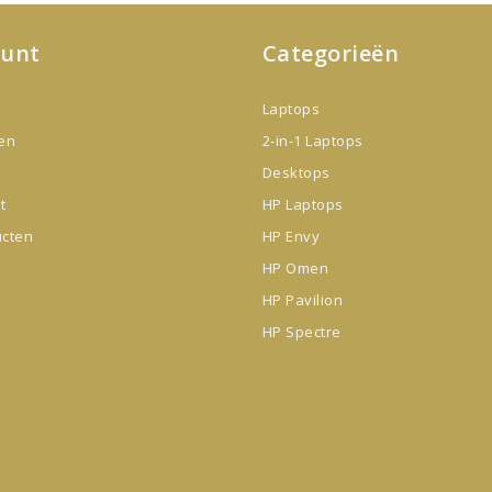
ount
Categorieën
Laptops
gen
2-in-1 Laptops
Desktops
t
HP Laptops
ucten
HP Envy
HP Omen
HP Pavilion
HP Spectre