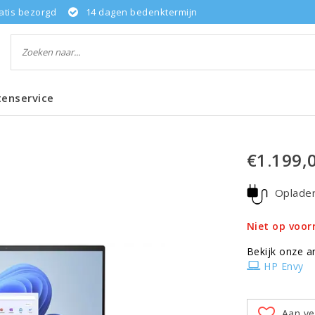
atis bezorgd
14 dagen bedenktermijn
tenservice
€1.199,
Oplade
Niet op voor
Bekijk onze a
HP Envy
Aan ve