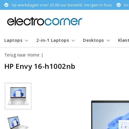
Op werkdagen voor 23.00 uur besteld, morgen in huis
Gr
Laptops
2-in-1 Laptops
Desktops
Klan
Terug naar Home
|
HP Envy 16-h1002nb