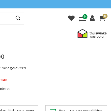
0
0
00
r meegeleverd
raad
ndere:
rlanglijst toevoegen
Voeg toe aan vergelijking