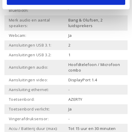
Draadloze verbinding
Ja
Bluetooth:
Merk audio en aantal
Bang & Olufsen, 2
speakers:
luidsprekers
Webcam:
Ja
Aansluitingen USB 3.1:
2
Aansluitingen USB 3.2:
1
Hoofdtelefoon / Microfoon
Aansluitingen audio:
combo
Aansluitingen video:
DisplayPort 1.4
Aansluiting ethernet:
-
Toetsenbord:
AZERTY
Toetsenbord verlicht:
Ja
Vingerafdruksensor:
-
Accu / Batterij duur (max):
Tot 15 uur en 30 minuten