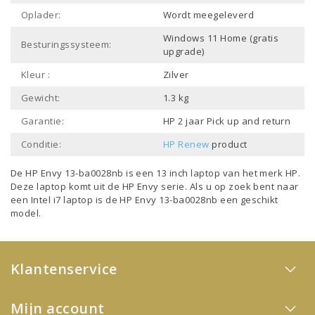
Oplader:
Wordt meegeleverd
Windows 11 Home (gratis
Besturingssysteem:
upgrade)
Kleur :
Zilver
Gewicht:
1.3 kg
Garantie:
HP 2 jaar Pick up and return
Conditie:
HP Renew
product
De HP Envy 13-ba0028nb is een
13 inch laptop
van het merk
HP
.
Deze laptop komt uit de
HP Envy
serie. Als u op zoek bent naar
een
Intel i7 laptop
is de HP Envy 13-ba0028nb een geschikt
model.
Klantenservice
Mijn account