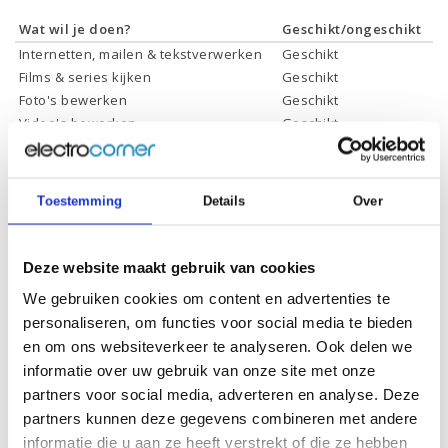
Wat wil je doen?
Geschikt/ongeschikt
Internetten, mailen & tekstverwerken
Geschikt
Films & series kijken
Geschikt
Foto's bewerken
Geschikt
Video's bewerken
Geschikt
Gamen
Geschikt *
* Systeemvereisten zijn sterk afhankelijk van de games die u wilt spelen,
controleer dit eerst en bepaal daarop uw keuze.
Toestemming
Details
Over
Deze website maakt gebruik van cookies
We gebruiken cookies om content en advertenties te
Specificaties
personaliseren, om functies voor social media te bieden
en om ons websiteverkeer te analyseren. Ook delen we
Schermdiagonaal:
13.3 inch (33,8 cm)
informatie over uw gebruik van onze site met onze
Scherm resolutie:
1920 x 1080 (Full HD)
partners voor social media, adverteren en analyse. Deze
partners kunnen deze gegevens combineren met andere
Touchscreen:
-
informatie die u aan ze heeft verstrekt of die ze hebben