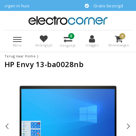
huis
Gratis bezorgd
0
0
Menu
Vergelijk
Verlanglijst
Inloggen
Winkelwagen
Terug naar Home
|
HP Envy 13-ba0028nb