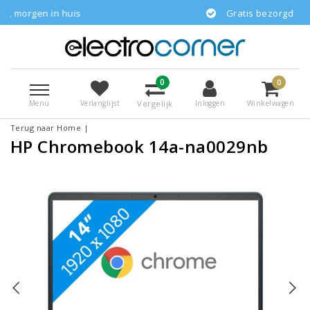
n huis
Gratis bezorgd
0
0
Menu
Vergelijk
Verlanglijst
Inloggen
Winkelwagen
Terug naar Home
|
HP Chromebook 14a-na0029nb