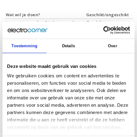
Wat wil je doen?
Geschikt/ongeschikt
Internetten, mailen & tekstverwerken
Geschikt
Films & series kijken
Geschikt
Foto's bewerken
Ongeschikt
Video's bewerken
Ongeschikt
Toestemming
Details
Over
Gamen
Ongeschikt
Deze website maakt gebruik van cookies
We gebruiken cookies om content en advertenties te
personaliseren, om functies voor social media te bieden
Specificaties
en om ons websiteverkeer te analyseren. Ook delen we
informatie over uw gebruik van onze site met onze
Schermdiagonaal:
14.0 inch (35,6 cm)
partners voor social media, adverteren en analyse. Deze
Scherm resolutie:
1920 x 1080 (Full HD)
partners kunnen deze gegevens combineren met andere
informatie die u aan ze heeft verstrekt of die ze hebben
Touchscreen:
-
verzameld op basis van uw gebruik van hun services.
Scherm reflectie:
Ontspiegeld