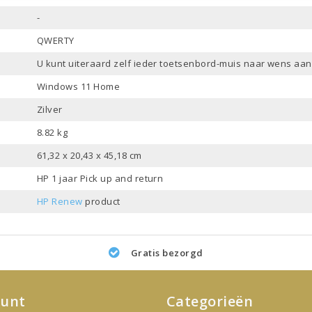
-
QWERTY
U kunt uiteraard zelf ieder toetsenbord-muis naar wens aan
Windows 11 Home
Zilver
8.82 kg
61,32 x 20,43 x 45,18 cm
HP 1 jaar Pick up and return
HP Renew
product
Gratis bezorgd
ount
Categorieën