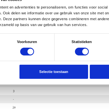
512 Gb PCle NVMe
ent en advertenties te personaliseren, om functies voor social
Ja
. Ook delen we informatie over uw gebruik van onze site met on
AMD Radeon
e. Deze partners kunnen deze gegevens combineren met andere i
erzameld op basis van uw gebruik van hun services.
-
Ja
Voorkeuren
Statistieken
Ja
Ja
HP Audio, 2 luidsprekers
Hoofdtelefoon / Microfoon combo
Selectie toestaan
HDMI 1.4
2
3
-
Ja