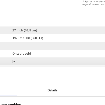
* Systeemvereisten
bepaal daarop uw
27 inch (68,8 cm)
1920 x 1080 (Full HD)
-
Ontspiegeld
Ja
AMD Ryzen 7 4700U
8 Mb
8
Details
2.0 tot 4.1 GHz
8 Gb
 van cookies