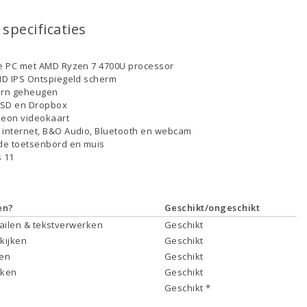
specificaties
ne PC met AMD Ryzen 7 4700U processor
 HD IPS Ontspiegeld scherm
ern geheugen
SSD en Dropbox
eon videokaart
 internet, B&O Audio, Bluetooth en webcam
de toetsenbord en muis
 11
en?
Geschikt/ongeschikt
mailen & tekstverwerken
Geschikt
 kijken
Geschikt
ken
Geschikt
rken
Geschikt
Geschikt *