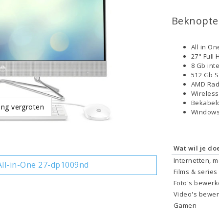
Beknopte 
All in O
27" Full
8 Gb int
512 Gb 
AMD Rad
Wireless
Bekabel
ing vergroten
Windows
Wat wil je do
Internetten, 
ll-in-One 27-dp1009nd
Films & series
Foto's bewer
Video's bewe
Gamen