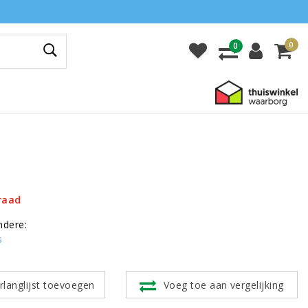
0
0
raad
ndere:
s
rlanglijst toevoegen
Voeg toe aan vergelijking