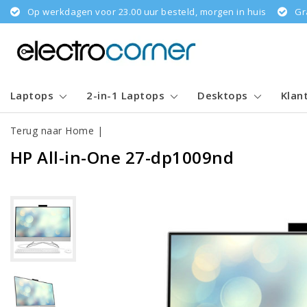
Op werkdagen voor 23.00 uur besteld, morgen in huis
Gr
Laptops
2-in-1 Laptops
Desktops
Klan
Terug naar Home
|
HP All-in-One 27-dp1009nd