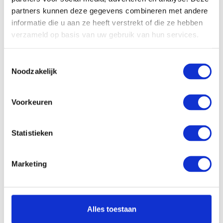
partners kunnen deze gegevens combineren met andere
Kantelbaar:
-
informatie die u aan ze heeft verstrekt of die ze hebben
Processor:
Intel Core Ultra 5 225U
verzameld op basis van uw gebruik van hun services.
Processor
12 Mb
cachegeheugen:
Toestemmingsselectie
Noodzakelijk
Processor kernen:
12 Cores, 14 Threads
Processor
tot 4.8 GHz
kloksnelheid:
Voorkeuren
Werkgeheugen:
16 Gb
Opslagcapaciteit
Statistieken
512 Gb PCle NVMe
SSD:
Dropbox:
Ja
Marketing
Videokaart Chipset:
Intel UHD Graphics
Videokaart
-
Werkgeheugen:
Alles toestaan
Aansluiting
Ja