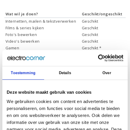
Wat wil je doen?
Geschikt/ongeschikt
Internetten, mailen & tekstverwerken
Geschikt
Films & series kijken
Geschikt
Foto's bewerken
Geschikt
Video's bewerken
Geschikt
Gamen
Geschikt *
* Systeemvereisten zijn sterk afhankelijk van de games die u wilt spelen,
controleer dit eerst en bepaal daarop uw keuze.
Toestemming
Details
Over
Specificaties
Deze website maakt gebruik van cookies
Schermdiagonaal:
23.8 inch (60.45 cm)
We gebruiken cookies om content en advertenties te
personaliseren, om functies voor social media te bieden
Scherm resolutie:
1920 x 1080 (Full HD)
en om ons websiteverkeer te analyseren. Ook delen we
Touchscreen:
-
informatie over uw gebruik van onze site met onze
Scherm reflectie:
Ontspiegeld
partners voor social media, adverteren en analyse. Deze