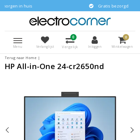
huis
Gratis bezorgd
0
0
Menu
Vergelijk
Verlanglijst
Inloggen
Winkelwagen
Terug naar Home
|
HP All-in-One 24-cr2650nd