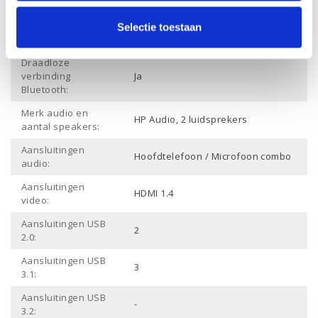
ethernet:
Draadloze
Selectie toestaan
Ja
verbinding Wifi:
Draadloze
verbinding
Ja
Bluetooth:
Merk audio en
HP Audio, 2 luidsprekers
aantal speakers:
Aansluitingen
Hoofdtelefoon / Microfoon combo
audio:
Aansluitingen
HDMI 1.4
video:
Aansluitingen USB
2
2.0:
Aansluitingen USB
3
3.1:
Aansluitingen USB
-
3.2: