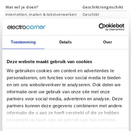
Wat wil je doen?
Geschikt/ongeschikt
Internetten, mailen & tekstverwerken
Geschikt
Films & series kijken
Geschikt
Foto's bewerken
Geschikt
Video's bewerken
Geschikt
Gamen
Geschikt *
Toestemming
Details
Over
* Systeemvereisten zijn sterk afhankelijk van de games die u wilt spelen,
controleer dit eerst en bepaal daarop uw keuze.
Deze website maakt gebruik van cookies
We gebruiken cookies om content en advertenties te
Specificaties
personaliseren, om functies voor social media te bieden
en om ons websiteverkeer te analyseren. Ook delen we
informatie over uw gebruik van onze site met onze
Schermdiagonaal:
17.3 inch (43,9 cm)
partners voor social media, adverteren en analyse. Deze
Scherm resolutie:
1920 x 1080 (Full HD)
partners kunnen deze gegevens combineren met andere
Touchscreen:
-
informatie die u aan ze heeft verstrekt of die ze hebben
verzameld op basis van uw gebruik van hun services.
Scherm reflectie:
Ontspiegeld