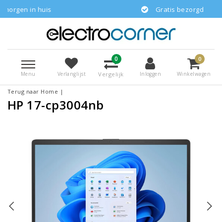
huis
Gratis bezorgd
0
0
Menu
Vergelijk
Verlanglijst
Inloggen
Winkelwagen
Terug naar Home
|
HP 17-cp3004nb