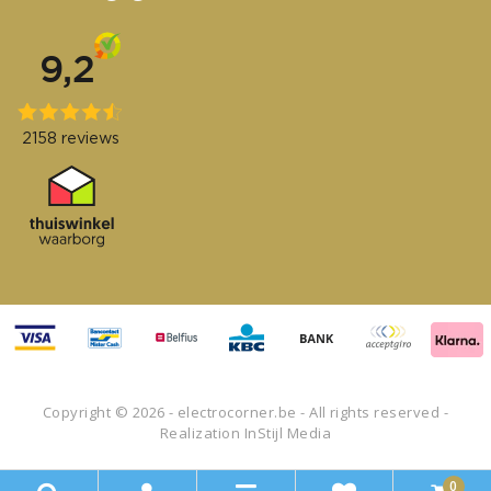
Copyright © 2026 - electrocorner.be - All rights reserved -
Realization
InStijl Media
0