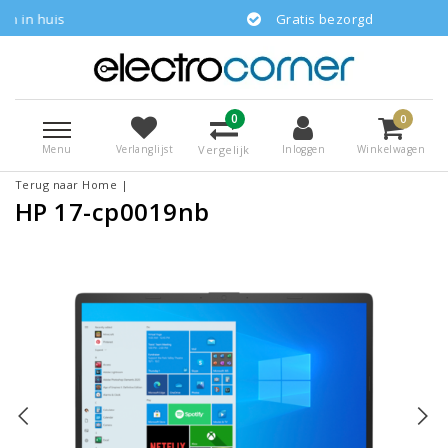
is
Gratis bezorgd
0
0
Menu
Vergelijk
Verlanglijst
Inloggen
Winkelwagen
Terug naar Home
|
HP 17-cp0019nb