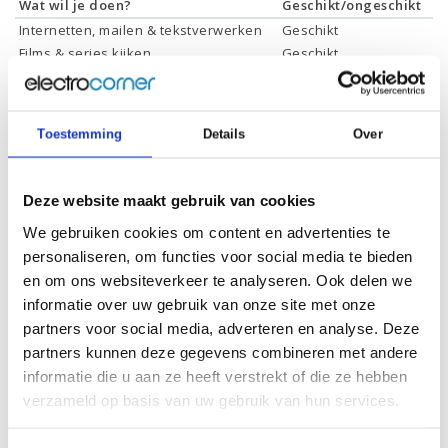
Wat wil je doen?
Geschikt/ongeschikt
Internetten, mailen & tekstverwerken
Geschikt
Films & series kijken
Geschikt
Foto's bewerken
Geschikt
Video's bewerken
Geschikt
Gamen
Geschikt *
Toestemming
Details
Over
* Systeemvereisten zijn sterk afhankelijk van de games die u wilt spelen,
controleer dit eerst en bepaal daarop uw keuze.
Deze website maakt gebruik van cookies
We gebruiken cookies om content en advertenties te
Specificaties
personaliseren, om functies voor social media te bieden
en om ons websiteverkeer te analyseren. Ook delen we
Schermdiagonaal:
17.3 inch (43,9 cm)
informatie over uw gebruik van onze site met onze
partners voor social media, adverteren en analyse. Deze
Scherm resolutie:
1920 x 1080 (Full HD)
partners kunnen deze gegevens combineren met andere
Touchscreen:
-
informatie die u aan ze heeft verstrekt of die ze hebben
Scherm reflectie:
Ontspiegeld
verzameld op basis van uw gebruik van hun services.
Scherm omklapbaar:
-